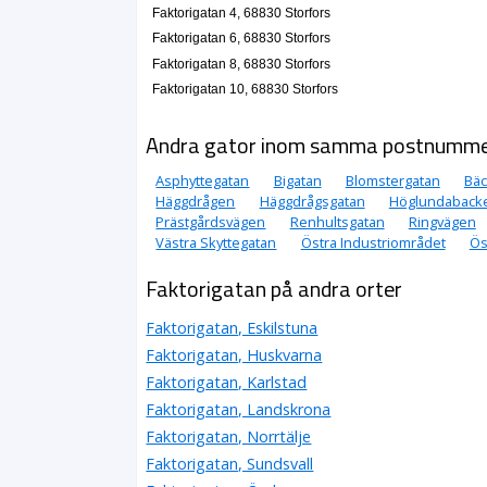
Faktorigatan 4, 68830 Storfors
Faktorigatan 6, 68830 Storfors
Faktorigatan 8, 68830 Storfors
Faktorigatan 10, 68830 Storfors
Andra gator inom samma postnumm
Asphyttegatan
Bigatan
Blomstergatan
Bä
Häggdrågen
Häggdrågsgatan
Höglundaback
Prästgårdsvägen
Renhultsgatan
Ringvägen
Västra Skyttegatan
Östra Industriområdet
Ös
Faktorigatan på andra orter
Faktorigatan, Eskilstuna
Faktorigatan, Huskvarna
Faktorigatan, Karlstad
Faktorigatan, Landskrona
Faktorigatan, Norrtälje
Faktorigatan, Sundsvall