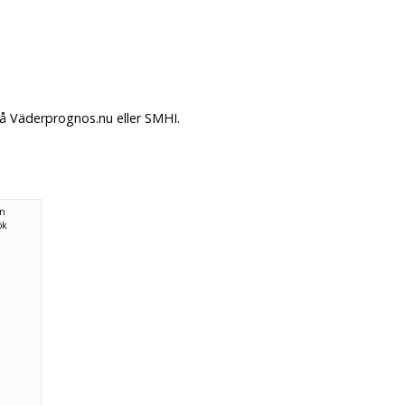
på Väderprognos.nu eller SMHI.
ån
ök