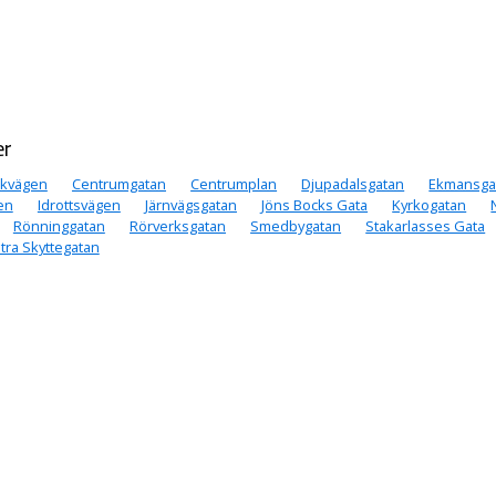
er
ckvägen
Centrumgatan
Centrumplan
Djupadalsgatan
Ekmansga
en
Idrottsvägen
Järnvägsgatan
Jöns Bocks Gata
Kyrkogatan
Rönninggatan
Rörverksgatan
Smedbygatan
Stakarlasses Gata
tra Skyttegatan