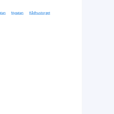
atan
Nygatan
Rådhustorget