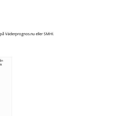
 på Väderprognos.nu eller SMHI.
rån
ök