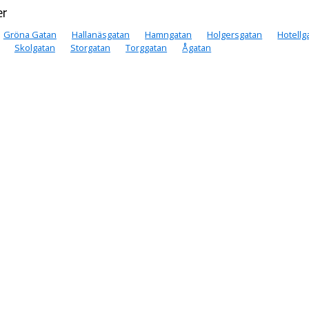
er
Gröna Gatan
Hallanäsgatan
Hamngatan
Holgersgatan
Hotellg
Skolgatan
Storgatan
Torggatan
Ågatan