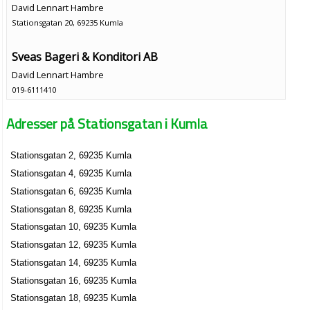
David Lennart Hambre
Stationsgatan 20, 69235 Kumla
Sveas Bageri & Konditori AB
David Lennart Hambre
019-6111410
Stationsgatan 20, 69235 Kumla
Adresser på Stationsgatan i Kumla
Stationshotellet i T-län AB
Elias Yammin
Stationsgatan 2, 69235 Kumla
019-579020
Stationsgatan 4, 69235 Kumla
Stationsgatan 4, 69235 Kumla
ARITA AB
Stationsgatan 6, 69235 Kumla
Leif Gustafsson
Stationsgatan 8, 69235 Kumla
019-581823
Stationsgatan 10, 69235 Kumla
Stationsgatan 5, 69235 Kumla
Stationsgatan 12, 69235 Kumla
Stationsgatan 14, 69235 Kumla
Stationsgatan 16, 69235 Kumla
Stationsgatan 18, 69235 Kumla