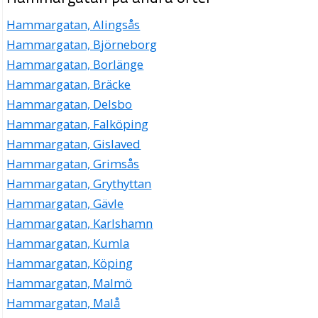
Hammargatan, Alingsås
Hammargatan, Björneborg
Hammargatan, Borlänge
Hammargatan, Bräcke
Hammargatan, Delsbo
Hammargatan, Falköping
Hammargatan, Gislaved
Hammargatan, Grimsås
Hammargatan, Grythyttan
Hammargatan, Gävle
Hammargatan, Karlshamn
Hammargatan, Kumla
Hammargatan, Köping
Hammargatan, Malmö
Hammargatan, Malå