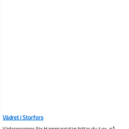
Vädret i Storfors
Väderprognos för Hammargatan hittar du t.ex. på