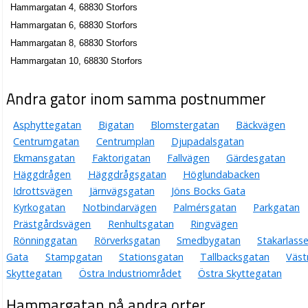
Hammargatan 4, 68830 Storfors
Hammargatan 6, 68830 Storfors
Hammargatan 8, 68830 Storfors
Hammargatan 10, 68830 Storfors
Andra gator inom samma postnummer
Asphyttegatan
Bigatan
Blomstergatan
Bäckvägen
Centrumgatan
Centrumplan
Djupadalsgatan
Ekmansgatan
Faktorigatan
Fallvägen
Gärdesgatan
Häggdrågen
Häggdrågsgatan
Höglundabacken
Idrottsvägen
Järnvägsgatan
Jöns Bocks Gata
Kyrkogatan
Notbindarvägen
Palmérsgatan
Parkgatan
Prästgårdsvägen
Renhultsgatan
Ringvägen
Rönninggatan
Rörverksgatan
Smedbygatan
Stakarlass
Gata
Stampgatan
Stationsgatan
Tallbacksgatan
Väst
Skyttegatan
Östra Industriområdet
Östra Skyttegatan
Hammargatan på andra orter