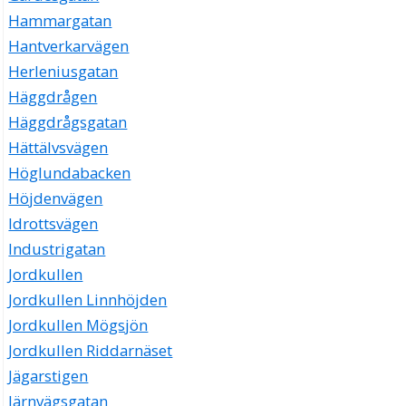
Hammargatan
Hantverkarvägen
Herleniusgatan
Häggdrågen
Häggdrågsgatan
Hättälvsvägen
Höglundabacken
Höjdenvägen
Idrottsvägen
Industrigatan
Jordkullen
Jordkullen Linnhöjden
Jordkullen Mögsjön
Jordkullen Riddarnäset
Jägarstigen
Järnvägsgatan