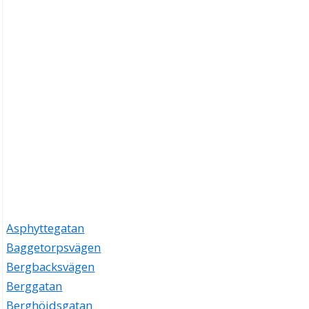
Asphyttegatan
Baggetorpsvägen
Bergbacksvägen
Berggatan
Berghöjdsgatan