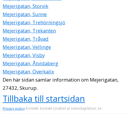
Mejerigatan, Storvik
Mejerigatan, Sunne
Mejerigatan, Trehörningsjö
Mejerigatan, Trekanten
Mejerigatan, Tråvad
Mejerigatan, Vellinge
Mejerigatan, Visby
Mejerigatan, Åtvidaberg
Mejerigatan, Överkalix
Den här sidan samlar information om Mejerigatan,
27432, Skurup.
Tillbaka till startsidan
Kontakt: kontakt (snabel-a) svenskaplatser.se
Privacy policy