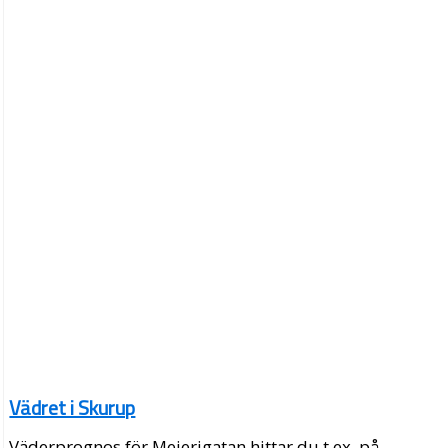
Vädret i Skurup
Väderprognos för Mejerigatan hittar du t.ex. på