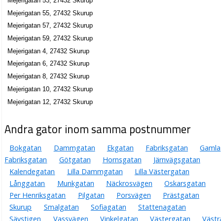
Mejerigatan 53, 27432 Skurup
Mejerigatan 55, 27432 Skurup
Mejerigatan 57, 27432 Skurup
Mejerigatan 59, 27432 Skurup
Mejerigatan 4, 27432 Skurup
Mejerigatan 6, 27432 Skurup
Mejerigatan 8, 27432 Skurup
Mejerigatan 10, 27432 Skurup
Mejerigatan 12, 27432 Skurup
Andra gator inom samma postnummer
Bokgatan
Dammgatan
Ekgatan
Fabriksgatan
Gamla
Fabriksgatan
Götgatan
Hornsgatan
Järnvägsgatan
Kalendegatan
Lilla Dammgatan
Lilla Västergatan
Långgatan
Munkgatan
Näckrosvägen
Oskarsgatan
Per Henriksgatan
Pilgatan
Porsvägen
Prästgatan
Skurup
Smalgatan
Sofiagatan
Stattenagatan
Sävstigen
Vassvägen
Vinkelgatan
Västergatan
Västr