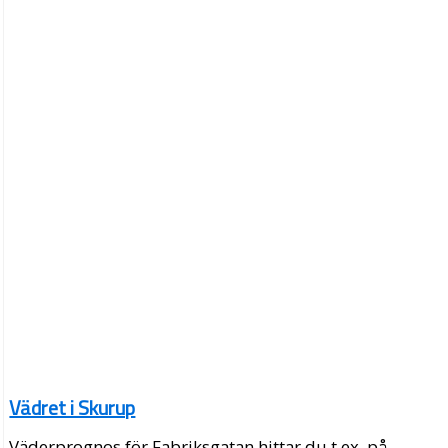
Vädret i Skurup
Väderprognos för Fabriksgatan hittar du t.ex. på