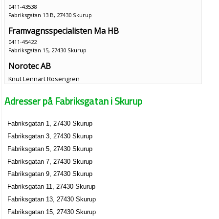
0411-43538
Fabriksgatan 13 B, 27430 Skurup
Framvagnsspecialisten Ma HB
0411-45422
Fabriksgatan 15, 27430 Skurup
Norotec AB
Knut Lennart Rosengren
0411-49150
Adresser på Fabriksgatan i Skurup
Fabriksgatan 15, 27430 Skurup
Fastighet Karl Persson AB
Fabriksgatan 1, 27430 Skurup
Karin Gunvor Lisbeth Persson
Fabriksgatan 3, 27430 Skurup
0411-42950
Fabriksgatan 17, 27430 Skurup
Fabriksgatan 5, 27430 Skurup
Karl Perssons VVS AB
Fabriksgatan 7, 27430 Skurup
Karl Inge Persson
Fabriksgatan 9, 27430 Skurup
0411-42950
Fabriksgatan 11, 27430 Skurup
Fabriksgatan 17, 27430 Skurup
Fabriksgatan 13, 27430 Skurup
Big Style i Skurup HB
Fabriksgatan 15, 27430 Skurup
0411-45299