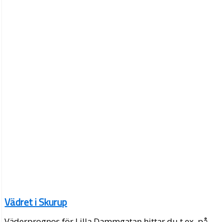
Vädret i Skurup
Väderprognos för Lilla Dammgatan hittar du t.ex. på