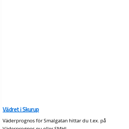
Vädret i Skurup
Väderprognos för Smalgatan hittar du t.ex. på
Väderprognos.nu eller SMHI.