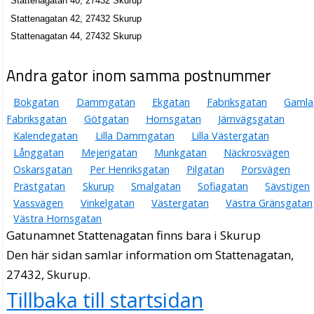
Stattenagatan 40, 27432 Skurup
Stattenagatan 42, 27432 Skurup
Stattenagatan 44, 27432 Skurup
Andra gator inom samma postnummer
Bokgatan
Dammgatan
Ekgatan
Fabriksgatan
Gamla
Fabriksgatan
Götgatan
Hornsgatan
Järnvägsgatan
Kalendegatan
Lilla Dammgatan
Lilla Västergatan
Långgatan
Mejerigatan
Munkgatan
Näckrosvägen
Oskarsgatan
Per Henriksgatan
Pilgatan
Porsvägen
Prästgatan
Skurup
Smalgatan
Sofiagatan
Sävstigen
Vassvägen
Vinkelgatan
Västergatan
Västra Gränsgatan
Västra Hornsgatan
Gatunamnet Stattenagatan finns bara i Skurup
Den här sidan samlar information om Stattenagatan,
27432, Skurup.
Tillbaka till startsidan