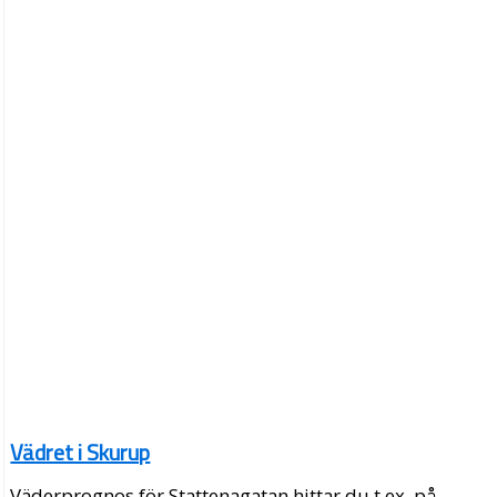
Vädret i Skurup
Väderprognos för Stattenagatan hittar du t.ex. på