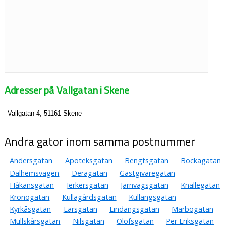
Adresser på Vallgatan i Skene
Vallgatan 4, 51161 Skene
Andra gator inom samma postnummer
Andersgatan
Apoteksgatan
Bengtsgatan
Bockagatan
Dalhemsvägen
Deragatan
Gästgivaregatan
Håkansgatan
Jerkersgatan
Järnvägsgatan
Knallegatan
Kronogatan
Kullagårdsgatan
Kullängsgatan
Kyrkåsgatan
Larsgatan
Lindängsgatan
Marbogatan
Mullskårsgatan
Nilsgatan
Olofsgatan
Per Eriksgatan