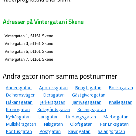
Adresser på Vintergatan i Skene
Vintergatan 1, 51161 Skene
Vintergatan 3, 51161 Skene
Vintergatan 5, 51161 Skene
Vintergatan 7, 51161 Skene
Andra gator inom samma postnummer
Andersgatan
Apoteksgatan
Bengtsgatan
Bockagatan
Dalhemsvägen
Deragatan
Gästgivaregatan
Håkansgatan
Jerkersgatan
Järnvägsgatan
Knallegatan
Kronogatan
Kullagårdsgatan
Kullängsgatan
Kyrkåsgatan
Larsgatan
Lindängsgatan
Marbogatan
Mullskårsgatan
Nilsgatan
Olofsgatan
Per Eriksgatan
Pontusgatan
Postgatan
Ravingatan
Salängsgatan