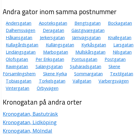
Andra gator inom samma postnummer
Andersgatan
Apoteksgatan
Bengtsgatan
Bockagatan
Dalhemsvägen
Deragatan
Gästgivaregatan
Håkansgatan
Jerkersgatan
Järnvägsgatan
Knallegatan
Kullagårdsgatan
Kullängsgatan
Kyrkåsgatan
Larsgatan
Lindängsgatan
Marbogatan
Mullskårsgatan
Nilsgatan
Olofsgatan
Per Eriksgatan
Pontusgatan
Postgatan
Ravingatan
Salängsgatan
Sjuhäradsgatan
Skene
Församlingshem
Skene Kyrka
Sommargatan
Textilgatan
Tobiasgatan
Torkelsgatan
Vallgatan
Varbergsvägen
Vintergatan
Örbyvägen
Kronogatan på andra orter
Kronogatan, Bastuträsk
Kronogatan, Lidköping
Kronogatan, Mölndal