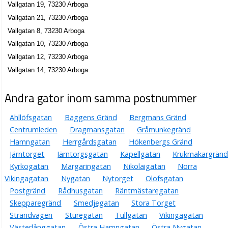
Vallgatan 19, 73230 Arboga
Vallgatan 21, 73230 Arboga
Vallgatan 8, 73230 Arboga
Vallgatan 10, 73230 Arboga
Vallgatan 12, 73230 Arboga
Vallgatan 14, 73230 Arboga
Andra gator inom samma postnummer
Ahllöfsgatan
Baggens Gränd
Bergmans Gränd
Centrumleden
Dragmansgatan
Gråmunkegränd
Hamngatan
Herrgårdsgatan
Hökenbergs Gränd
Järntorget
Järntorgsgatan
Kapellgatan
Krukmakargränd
Kyrkogatan
Margaringatan
Nikolaigatan
Norra
Vikingagatan
Nygatan
Nytorget
Olofsgatan
Postgränd
Rådhusgatan
Räntmästaregatan
Skepparegränd
Smedjegatan
Stora Torget
Strandvägen
Sturegatan
Tullgatan
Vikingagatan
Västerlånggatan
Östra Hamngatan
Östra Nygatan