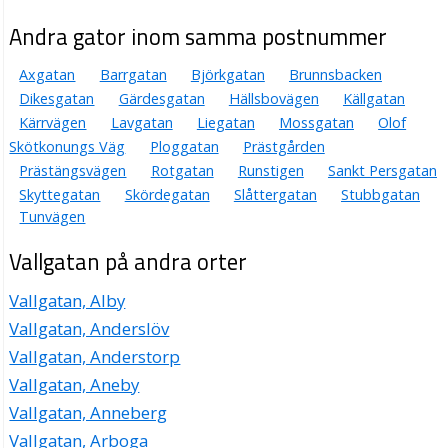
Andra gator inom samma postnummer
Axgatan
Barrgatan
Björkgatan
Brunnsbacken
Dikesgatan
Gärdesgatan
Hällsbovägen
Källgatan
Kärrvägen
Lavgatan
Liegatan
Mossgatan
Olof
Skötkonungs Väg
Ploggatan
Prästgården
Prästängsvägen
Rotgatan
Runstigen
Sankt Persgatan
Skyttegatan
Skördegatan
Slåttergatan
Stubbgatan
Tunvägen
Vallgatan på andra orter
Vallgatan, Alby
Vallgatan, Anderslöv
Vallgatan, Anderstorp
Vallgatan, Aneby
Vallgatan, Anneberg
Vallgatan, Arboga