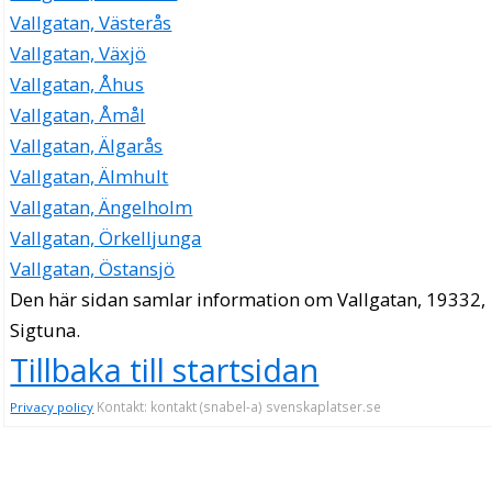
Vallgatan, Västerås
Vallgatan, Växjö
Vallgatan, Åhus
Vallgatan, Åmål
Vallgatan, Älgarås
Vallgatan, Älmhult
Vallgatan, Ängelholm
Vallgatan, Örkelljunga
Vallgatan, Östansjö
Den här sidan samlar information om Vallgatan, 19332,
Sigtuna.
Tillbaka till startsidan
Kontakt: kontakt (snabel-a) svenskaplatser.se
Privacy policy