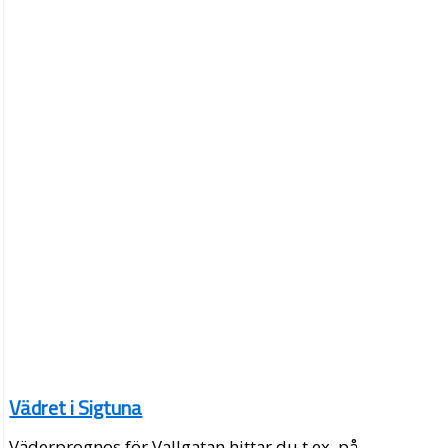
Vädret i Sigtuna
Väderprognos för Vallgatan hittar du t.ex. på