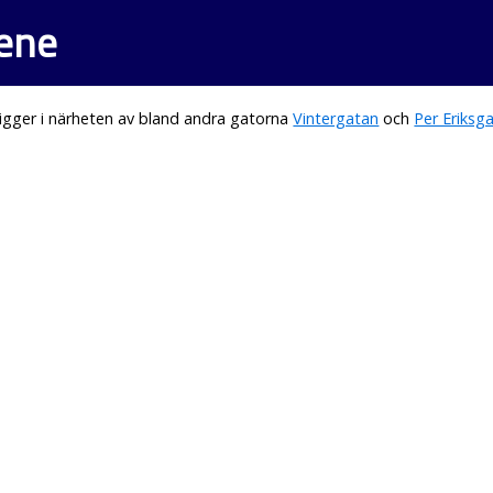
kene
igger i närheten av bland andra gatorna
Vintergatan
och
Per Eriksg