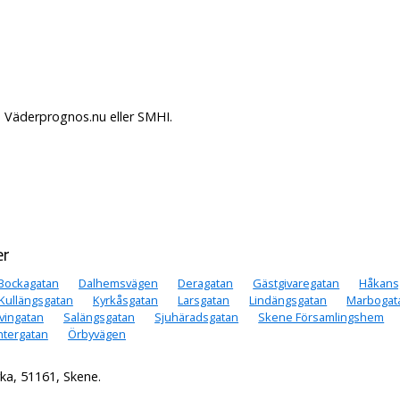
å Väderprognos.nu eller SMHI.
er
Bockagatan
Dalhemsvägen
Deragatan
Gästgivaregatan
Håkans
Kullängsgatan
Kyrkåsgatan
Larsgatan
Lindängsgatan
Marbogat
vingatan
Salängsgatan
Sjuhäradsgatan
Skene Församlingshem
ntergatan
Örbyvägen
ka, 51161, Skene.