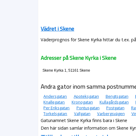
Vädret i Skene
Väderprognos för Skene Kyrka hittar du t.ex. p
Adresser på Skene Kyrka i Skene
Skene Kyrka 1, 51161 Skene
Andra gator inom samma postnumm
Andersgatan
Apoteksgatan
Bengtsgatan
Knallegatan
Kronogatan
Kullagårdsgatan
Per Eriksgatan
Pontusgatan
Postgatan
Ra
Torkelsgatan
Vallgatan
Varbergsvägen
Vi
Gatunamnet Skene Kyrka finns bara i Skene
Den här sidan samlar information om Skene Kyr