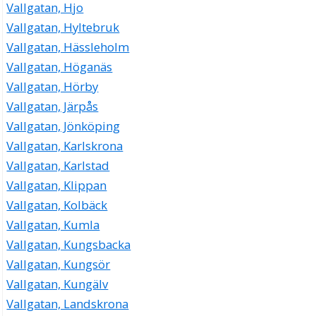
Vallgatan, Hjo
Vallgatan, Hyltebruk
Vallgatan, Hässleholm
Vallgatan, Höganäs
Vallgatan, Hörby
Vallgatan, Järpås
Vallgatan, Jönköping
Vallgatan, Karlskrona
Vallgatan, Karlstad
Vallgatan, Klippan
Vallgatan, Kolbäck
Vallgatan, Kumla
Vallgatan, Kungsbacka
Vallgatan, Kungsör
Vallgatan, Kungälv
Vallgatan, Landskrona