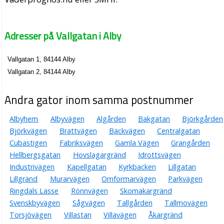
Adresser på Vallgatan i Alby
Vallgatan 1, 84144 Alby
Vallgatan 2, 84144 Alby
Andra gator inom samma postnummer
Albyhem
Albyvägen
Algården
Bakgatan
Björkgården
Björkvägen
Brattvägen
Bäckvägen
Centralgatan
Cubastigen
Fabriksvägen
Gamla Vägen
Grangården
Hellbergsgatan
Hovslagargränd
Idrottsvägen
Industrivägen
Kapellgatan
Kyrkbacken
Lillgatan
Lillgränd
Murarvägen
Omformarvägen
Parkvägen
Ringdals Lasse
Rönnvägen
Skomakargränd
Svenskbyvägen
Sågvägen
Tallgården
Tallmovägen
Torsjövägen
Villastan
Villavägen
Åkargränd