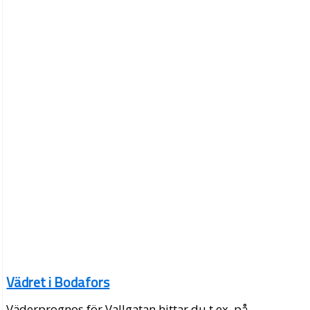
Vädret i Bodafors
Väderprognos för Vallgatan hittar du t.ex. på