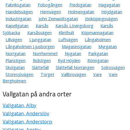
Fabriksgatan
Fobogången
Fredsgatan
Hagagatan
Handelsvägen
Hemvägen
Holmengatan
Höjdgatan
Industrigatan
John Zeinwoltsgatan
Jönköpingsvägen
Kapellgatan
Karsås
Karsås Lövingsborg
Karsås
Sjöbacka
Karsåsvägen
Klinthult
Köpmannagatan
Lillvägen
Ljunggatan
Luftvägen
Långaholmen
Långaholmen Ljusborgen
Magasinsgatan
Myrgatan
Norrgatan
Norrhemmet
Nygatan
Parkgatan
Planstigen
Ridstigen
Ryd Höjden
Rönngatan
Skolgatan
Slättefall
Slättefall Norrängen
Solrosvägen
Storesjövägen
Torget
Vallbrovägen
Vare
Vare
Bergholmen
Vallgatan på andra orter
Vallgatan, Alby
Vallgatan, Anderslöv
Vallgatan, Anderstorp
Vallgatan, Aneby