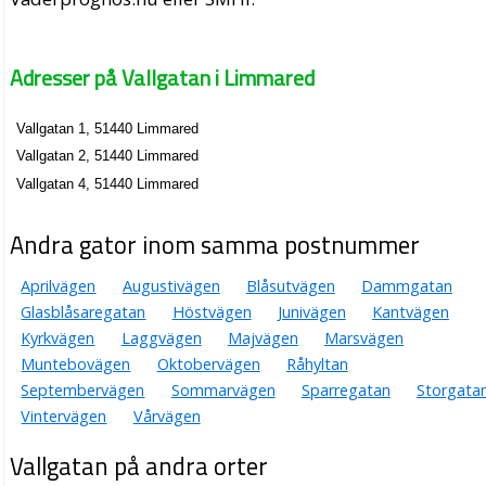
Adresser på Vallgatan i Limmared
Vallgatan 1, 51440 Limmared
Vallgatan 2, 51440 Limmared
Vallgatan 4, 51440 Limmared
Andra gator inom samma postnummer
Aprilvägen
Augustivägen
Blåsutvägen
Dammgatan
Glasblåsaregatan
Höstvägen
Junivägen
Kantvägen
Kyrkvägen
Laggvägen
Majvägen
Marsvägen
Muntebovägen
Oktobervägen
Råhyltan
Septembervägen
Sommarvägen
Sparregatan
Storgata
Vintervägen
Vårvägen
Vallgatan på andra orter