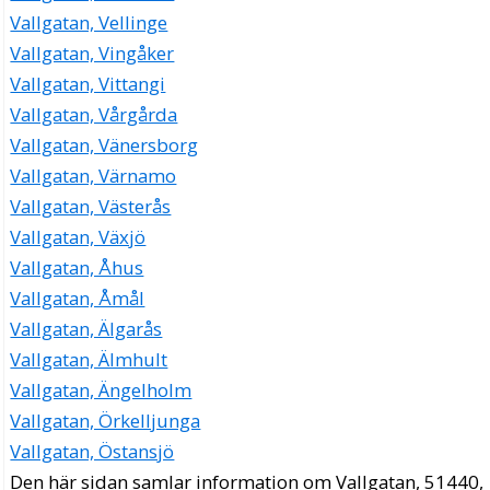
Vallgatan, Vellinge
Vallgatan, Vingåker
Vallgatan, Vittangi
Vallgatan, Vårgårda
Vallgatan, Vänersborg
Vallgatan, Värnamo
Vallgatan, Västerås
Vallgatan, Växjö
Vallgatan, Åhus
Vallgatan, Åmål
Vallgatan, Älgarås
Vallgatan, Älmhult
Vallgatan, Ängelholm
Vallgatan, Örkelljunga
Vallgatan, Östansjö
Den här sidan samlar information om Vallgatan, 51440,