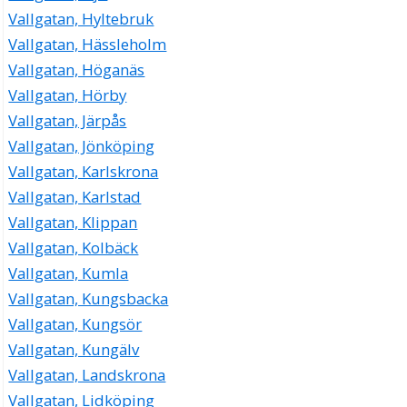
Vallgatan, Hyltebruk
Vallgatan, Hässleholm
Vallgatan, Höganäs
Vallgatan, Hörby
Vallgatan, Järpås
Vallgatan, Jönköping
Vallgatan, Karlskrona
Vallgatan, Karlstad
Vallgatan, Klippan
Vallgatan, Kolbäck
Vallgatan, Kumla
Vallgatan, Kungsbacka
Vallgatan, Kungsör
Vallgatan, Kungälv
Vallgatan, Landskrona
Vallgatan, Lidköping