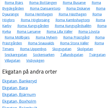
Roma Bjärs
Roma Bottängen
Roma Busarve
Roma
Bygdegården
Roma Dansaretorp
Roma Diskarve
Roma
Djauränge
Roma Hemhagen
Roma Hästhagen
Roma
Högbro
Roma Högbroäng
Roma Kambshagtorp
Roma
Karby
Roma Kungsgården
Roma Kungsgårdsallén
Roma
Kyrka
Roma Larsarve
Roma Lilla Väller
Roma Lövsta
Roma Möllbjärs
Roma Nyhem
Roma Prästgård
Roma
Prästgården
Roma Snauvalds
Roma Stora Väller
Roma
Timans
Roma Uppenbys
Skogsgatan
Skolgatan
Snickaregatan
Sockerparken
Tallundsgatan
Tvärgatan
Villagatan
Visbyvägen
Ekgatan på andra orter
Ekgatan, Bankeryd
Ekgatan, Bara
Ekgatan, Bjärnum
Ekgatan, Boxholm
Ekgatan, Brämhult