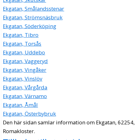
Ekgatan, Smålandsstenar
Ekgatan, Strömsnäsbruk
Ekgatan, Söderköping
Ekgatan, Tibro
Ekgatan, Torsås
Ekgatan, Uddebo
Ekgatan, Vaggeryd
Ekgatan, Vingåker
Ekgatan, Vinslöv
Ekgatan, Vårgårda
Ekgatan, Värnamo
Ekgatan, Åmål
Ekgatan, Österbybruk
Den här sidan samlar information om Ekgatan, 62254,
Romakloster.