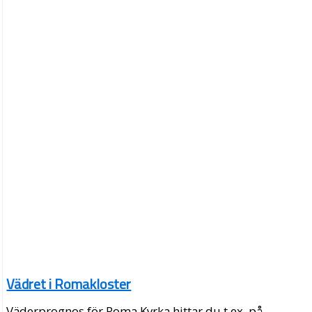
Vädret i Romakloster
Väderprognos för Roma Kyrka hittar du t.ex. på