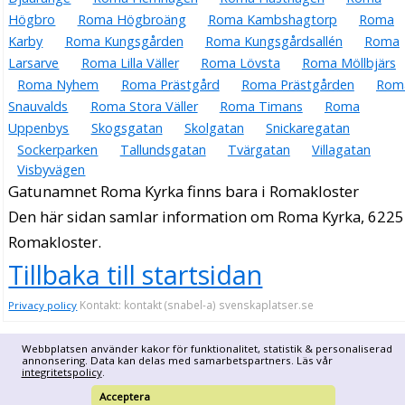
Högbro
Roma Högbroäng
Roma Kambshagtorp
Roma
Karby
Roma Kungsgården
Roma Kungsgårdsallén
Roma
Larsarve
Roma Lilla Väller
Roma Lövsta
Roma Möllbjärs
Roma Nyhem
Roma Prästgård
Roma Prästgården
Rom
Snauvalds
Roma Stora Väller
Roma Timans
Roma
Uppenbys
Skogsgatan
Skolgatan
Snickaregatan
Sockerparken
Tallundsgatan
Tvärgatan
Villagatan
Visbyvägen
Gatunamnet Roma Kyrka finns bara i Romakloster
Den här sidan samlar information om Roma Kyrka, 6225
Romakloster.
Tillbaka till startsidan
Kontakt: kontakt (snabel-a) svenskaplatser.se
Privacy policy
Webbplatsen använder kakor för funktionalitet, statistik & personaliserad
annonsering. Data kan delas med samarbetspartners. Läs vår
integritetspolicy
.
Acceptera