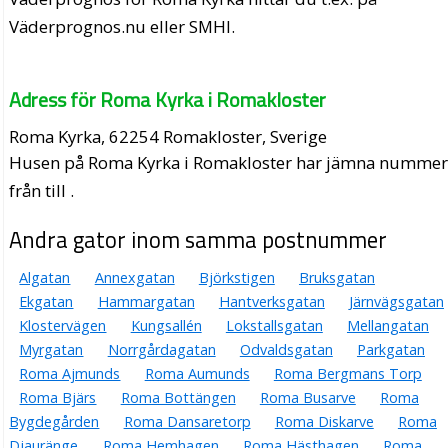
Väderprognos.nu eller SMHI.
Adress för Roma Kyrka i Romakloster
Roma Kyrka, 62254 Romakloster, Sverige
Husen på Roma Kyrka i Romakloster har jämna numme
från till .
Andra gator inom samma postnummer
Algatan
Annexgatan
Björkstigen
Bruksgatan
Ekgatan
Hammargatan
Hantverksgatan
Järnvägsgatan
Klostervägen
Kungsallén
Lokstallsgatan
Mellangatan
Myrgatan
Norrgårdagatan
Odvaldsgatan
Parkgatan
Roma Ajmunds
Roma Aumunds
Roma Bergmans Torp
Roma Bjärs
Roma Bottängen
Roma Busarve
Roma
Bygdegården
Roma Dansaretorp
Roma Diskarve
Roma
Djauränge
Roma Hemhagen
Roma Hästhagen
Roma