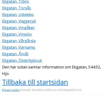
Ekgatan, Tibro
Ekgatan, Torsås
Ekgatan, Uddebo
Ekgatan, Vaggeryd
Ekgatan, Vingåker
Ekgatan, Vinslöv
Ekgatan, Vårgårda
Ekgatan, Värnamo
Ekgatan, Åmål
Ekgatan, Österbybruk
Den här sidan samlar information om Ekgatan, 54432,
Hjo.
Tillbaka till startsidan
Kontakt: kontakt (snabel-a) svenskaplatser.se
Privacy policy