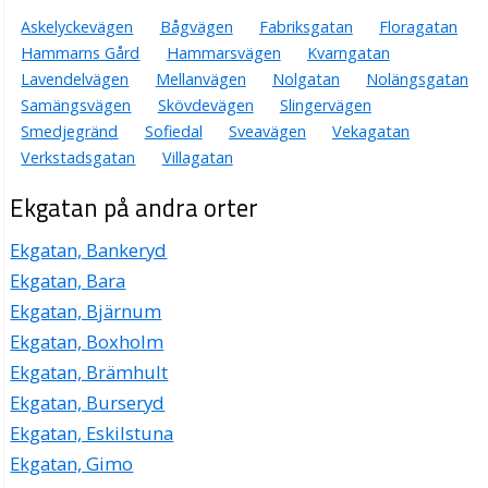
Askelyckevägen
Bågvägen
Fabriksgatan
Floragatan
Hammarns Gård
Hammarsvägen
Kvarngatan
Lavendelvägen
Mellanvägen
Nolgatan
Nolängsgatan
Samängsvägen
Skövdevägen
Slingervägen
Smedjegränd
Sofiedal
Sveavägen
Vekagatan
Verkstadsgatan
Villagatan
Ekgatan på andra orter
Ekgatan, Bankeryd
Ekgatan, Bara
Ekgatan, Bjärnum
Ekgatan, Boxholm
Ekgatan, Brämhult
Ekgatan, Burseryd
Ekgatan, Eskilstuna
Ekgatan, Gimo