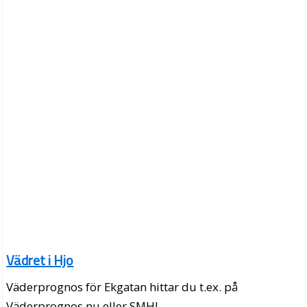
Vädret i Hjo
Väderprognos för Ekgatan hittar du t.ex. på
Väderprognos.nu eller SMHI.