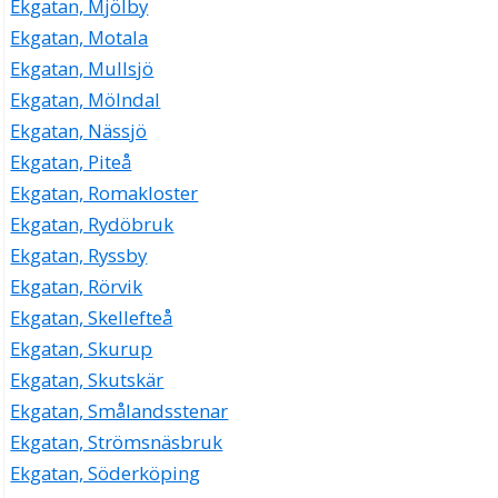
Ekgatan, Mjölby
Ekgatan, Motala
Ekgatan, Mullsjö
Ekgatan, Mölndal
Ekgatan, Nässjö
Ekgatan, Piteå
Ekgatan, Romakloster
Ekgatan, Rydöbruk
Ekgatan, Ryssby
Ekgatan, Rörvik
Ekgatan, Skellefteå
Ekgatan, Skurup
Ekgatan, Skutskär
Ekgatan, Smålandsstenar
Ekgatan, Strömsnäsbruk
Ekgatan, Söderköping