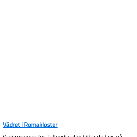
Vädret i Romakloster
Väderprognos för Tallundsgatan hittar du t.ex. på