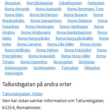
Myrgatan
Norrgårdagatan
Odvaldsgatan
Parkgatan
Roma Ajmunds
Roma Aumunds
Roma Bergmans Torp
Roma Bjärs
Roma Bottängen
Roma Busarve
Roma
Bygdegården
Roma Dansaretorp
Roma Diskarve
Roma
Djauränge
Roma Hemhagen
Roma Hästhagen
Roma
Högbro
Roma Högbroäng
Roma Kambshagtorp
Roma
Karby
Roma Kungsgården
Roma Kungsgårdsallén
Roma
Kyrka
Roma Larsarve
Roma Lilla Väller
Roma Lövsta
Roma Möllbjärs
Roma Nyhem
Roma Prästgård
Roma
Prästgården
Roma Snauvalds
Roma Stora Väller
Roma
Timans
Roma Uppenbys
Skogsgatan
Skolgatan
Snickaregatan
Sockerparken
Tvärgatan
Villagatan
Visbyvägen
Tallundsgatan på andra orter
Tallundsgatan, Visby
Den här sidan samlar information om Tallundsgatan,
62254, Romakloster.