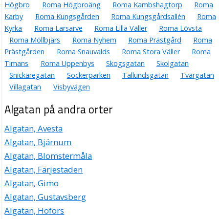
Högbro
Roma Högbroäng
Roma Kambshagtorp
Roma
Karby
Roma Kungsgården
Roma Kungsgårdsallén
Roma
Kyrka
Roma Larsarve
Roma Lilla Väller
Roma Lövsta
Roma Möllbjärs
Roma Nyhem
Roma Prästgård
Roma
Prästgården
Roma Snauvalds
Roma Stora Väller
Roma
Timans
Roma Uppenbys
Skogsgatan
Skolgatan
Snickaregatan
Sockerparken
Tallundsgatan
Tvärgatan
Villagatan
Visbyvägen
Algatan på andra orter
Algatan, Avesta
Algatan, Bjärnum
Algatan, Blomstermåla
Algatan, Färjestaden
Algatan, Gimo
Algatan, Gustavsberg
Algatan, Hofors