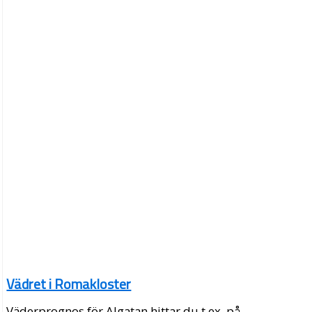
Vädret i Romakloster
Väderprognos för Algatan hittar du t.ex. på