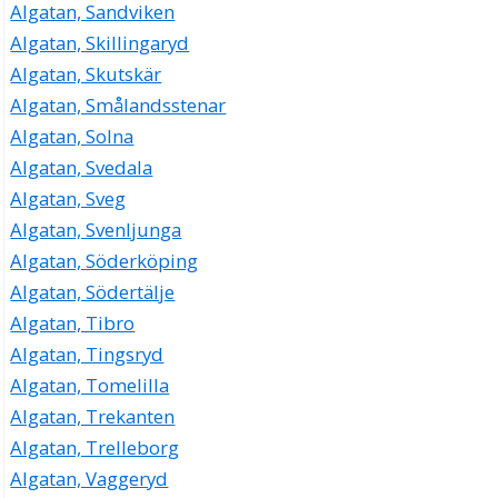
Algatan, Sandviken
Algatan, Skillingaryd
Algatan, Skutskär
Algatan, Smålandsstenar
Algatan, Solna
Algatan, Svedala
Algatan, Sveg
Algatan, Svenljunga
Algatan, Söderköping
Algatan, Södertälje
Algatan, Tibro
Algatan, Tingsryd
Algatan, Tomelilla
Algatan, Trekanten
Algatan, Trelleborg
Algatan, Vaggeryd