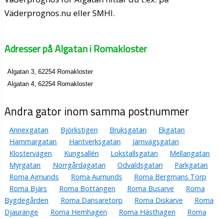
Väderprognos.nu eller SMHI.
Adresser på Algatan i Romakloster
Algatan 3, 62254 Romakloster
Algatan 4, 62254 Romakloster
Andra gator inom samma postnummer
Annexgatan
Björkstigen
Bruksgatan
Ekgatan
Hammargatan
Hantverksgatan
Järnvägsgatan
Klostervägen
Kungsallén
Lokstallsgatan
Mellangatan
Myrgatan
Norrgårdagatan
Odvaldsgatan
Parkgatan
Roma Ajmunds
Roma Aumunds
Roma Bergmans Torp
Roma Bjärs
Roma Bottängen
Roma Busarve
Roma
Bygdegården
Roma Dansaretorp
Roma Diskarve
Roma
Djauränge
Roma Hemhagen
Roma Hästhagen
Roma