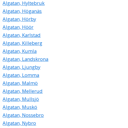
Algatan, Hyltebruk
Algatan, Höganäs
Algatan, Hörby
Algatan, Höör
Algatan, Karlstad
Algatan, Killeberg
Algatan, Kumla
Algatan, Landskrona
Algatan, Ljungby
Algatan, Lomma
Algatan, Malmö
Algatan, Mellerud
Algatan, Mullsjö
Algatan, Muskö
Algatan, Nossebro
Algatan, Nybro