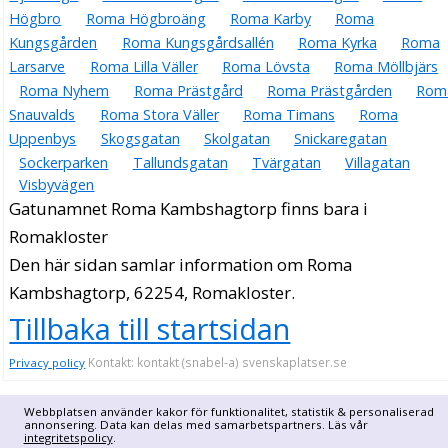
Högbro
Roma Högbroäng
Roma Karby
Roma
Kungsgården
Roma Kungsgårdsallén
Roma Kyrka
Roma
Larsarve
Roma Lilla Väller
Roma Lövsta
Roma Möllbjärs
Roma Nyhem
Roma Prästgård
Roma Prästgården
Rom
Snauvalds
Roma Stora Väller
Roma Timans
Roma
Uppenbys
Skogsgatan
Skolgatan
Snickaregatan
Sockerparken
Tallundsgatan
Tvärgatan
Villagatan
Visbyvägen
Gatunamnet Roma Kambshagtorp finns bara i
Romakloster
Den här sidan samlar information om Roma
Kambshagtorp, 62254, Romakloster.
Tillbaka till startsidan
Kontakt: kontakt (snabel-a) svenskaplatser.se
Privacy policy
Webbplatsen använder kakor för funktionalitet, statistik & personaliserad
annonsering. Data kan delas med samarbetspartners. Läs vår
integritetspolicy
.