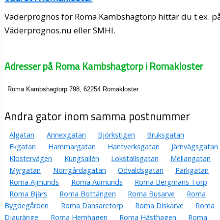
Väderprognos för Roma Kambshagtorp hittar du t.ex. p
Väderprognos.nu eller SMHI.
Adresser på Roma Kambshagtorp i Romakloster
Roma Kambshagtorp 798, 62254 Romakloster
Andra gator inom samma postnummer
Algatan
Annexgatan
Björkstigen
Bruksgatan
Ekgatan
Hammargatan
Hantverksgatan
Järnvägsgatan
Klostervägen
Kungsallén
Lokstallsgatan
Mellangatan
Myrgatan
Norrgårdagatan
Odvaldsgatan
Parkgatan
Roma Ajmunds
Roma Aumunds
Roma Bergmans Torp
Roma Bjärs
Roma Bottängen
Roma Busarve
Roma
Bygdegården
Roma Dansaretorp
Roma Diskarve
Roma
Djauränge
Roma Hemhagen
Roma Hästhagen
Roma