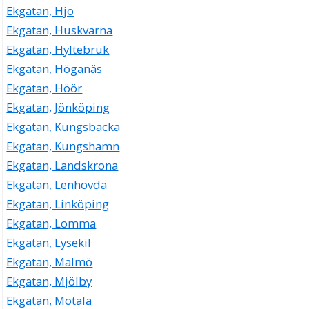
Ekgatan, Hjo
Ekgatan, Huskvarna
Ekgatan, Hyltebruk
Ekgatan, Höganäs
Ekgatan, Höör
Ekgatan, Jönköping
Ekgatan, Kungsbacka
Ekgatan, Kungshamn
Ekgatan, Landskrona
Ekgatan, Lenhovda
Ekgatan, Linköping
Ekgatan, Lomma
Ekgatan, Lysekil
Ekgatan, Malmö
Ekgatan, Mjölby
Ekgatan, Motala