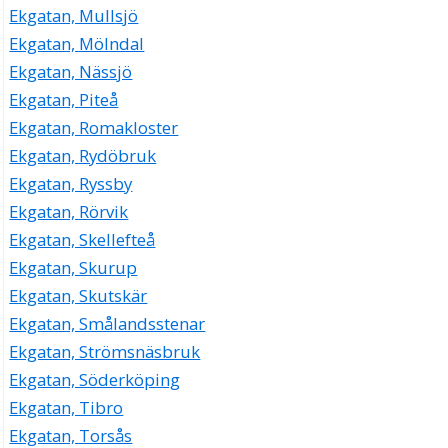
Ekgatan, Mullsjö
Ekgatan, Mölndal
Ekgatan, Nässjö
Ekgatan, Piteå
Ekgatan, Romakloster
Ekgatan, Rydöbruk
Ekgatan, Ryssby
Ekgatan, Rörvik
Ekgatan, Skellefteå
Ekgatan, Skurup
Ekgatan, Skutskär
Ekgatan, Smålandsstenar
Ekgatan, Strömsnäsbruk
Ekgatan, Söderköping
Ekgatan, Tibro
Ekgatan, Torsås