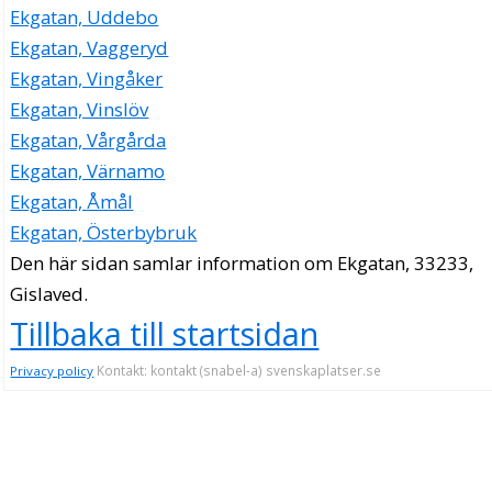
Ekgatan, Uddebo
Ekgatan, Vaggeryd
Ekgatan, Vingåker
Ekgatan, Vinslöv
Ekgatan, Vårgårda
Ekgatan, Värnamo
Ekgatan, Åmål
Ekgatan, Österbybruk
Den här sidan samlar information om Ekgatan, 33233,
Gislaved.
Tillbaka till startsidan
Kontakt: kontakt (snabel-a) svenskaplatser.se
Privacy policy