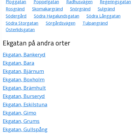
Ploggatan
Poppelgatan
Radhusvägen
Regeringsgatan
Rosgränd
Skomakargränd
Snörgränd
Sulgränd
Södergård
Södra Hagalundsgatan
Södra Långgatan
Södra Storgatan
Sörgårdsvägen
Tulpangränd
Österlidsgatan
Ekgatan på andra orter
Ekgatan, Bankeryd
Ekgatan, Bara
Ekgatan, Bjärnum
Ekgatan, Boxholm
Ekgatan, Brämhult
Ekgatan, Burseryd
Ekgatan, Eskilstuna
Ekgatan, Gimo
Ekgatan, Grums
Ekgatan, Gullspång