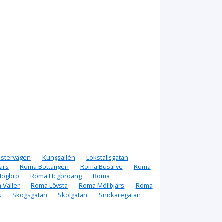
ostervägen
Kungsallén
Lokstallsgatan
ärs
Roma Bottängen
Roma Busarve
Roma
Högbro
Roma Högbroäng
Roma
a Väller
Roma Lövsta
Roma Möllbjärs
Roma
s
Skogsgatan
Skolgatan
Snickaregatan