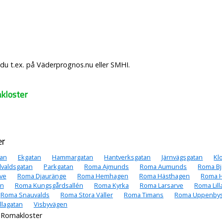
u t.ex. på Väderprognos.nu eller SMHI.
kloster
er
tan
Ekgatan
Hammargatan
Hantverksgatan
Järnvägsgatan
Kl
valdsgatan
Parkgatan
Roma Ajmunds
Roma Aumunds
Roma Bj
ve
Roma Djauränge
Roma Hemhagen
Roma Hästhagen
Roma 
en
Roma Kungsgårdsallén
Roma Kyrka
Roma Larsarve
Roma Lill
Roma Snauvalds
Roma Stora Väller
Roma Timans
Roma Uppenby
illagatan
Visbyvägen
 Romakloster