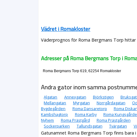
Vädret i Romakloster
Väderprognos för Roma Bergmans Torp hittar d
Adresser på Roma Bergmans Torp i Roma
Roma Bergmans Torp 619, 62254 Romakloster
Andra gator inom samma postnumm
Algatan
Annexgatan
Björkstigen
Bruksga
Mellangatan
Myrgatan
Norrgårdagatan
Od
Bygdegården
Roma Dansaretorp
Roma Diskar
Kambshagtorp
Roma Karby
Roma Kungsgård
Nyhem
Roma Prästgård
Roma Prästgården
Sockerparken
Tallundsgatan
Tvärgatan
V
Gatunamnet Roma Bergmans Torp finns bara i