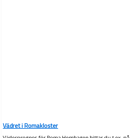
Vädret i Romakloster
Väderprognos för Roma Hemhagen hittar du t.ex. på