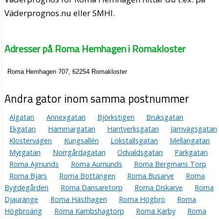
Väderprognos.nu eller SMHI.
Adresser på Roma Hemhagen i Romakloster
Roma Hemhagen 707, 62254 Romakloster
Andra gator inom samma postnummer
Algatan
Annexgatan
Björkstigen
Bruksgatan
Ekgatan
Hammargatan
Hantverksgatan
Järnvägsgatan
Klostervägen
Kungsallén
Lokstallsgatan
Mellangatan
Myrgatan
Norrgårdagatan
Odvaldsgatan
Parkgatan
Roma Ajmunds
Roma Aumunds
Roma Bergmans Torp
Roma Bjärs
Roma Bottängen
Roma Busarve
Roma
Bygdegården
Roma Dansaretorp
Roma Diskarve
Roma
Djauränge
Roma Hästhagen
Roma Högbro
Roma
Högbroäng
Roma Kambshagtorp
Roma Karby
Roma