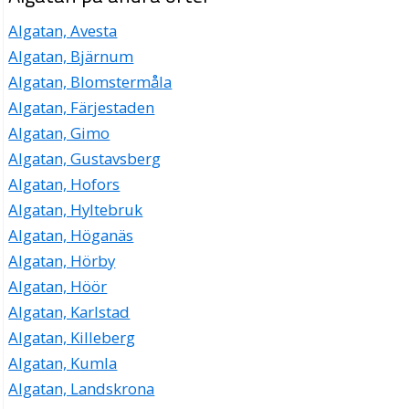
Algatan, Avesta
Algatan, Bjärnum
Algatan, Blomstermåla
Algatan, Färjestaden
Algatan, Gimo
Algatan, Gustavsberg
Algatan, Hofors
Algatan, Hyltebruk
Algatan, Höganäs
Algatan, Hörby
Algatan, Höör
Algatan, Karlstad
Algatan, Killeberg
Algatan, Kumla
Algatan, Landskrona