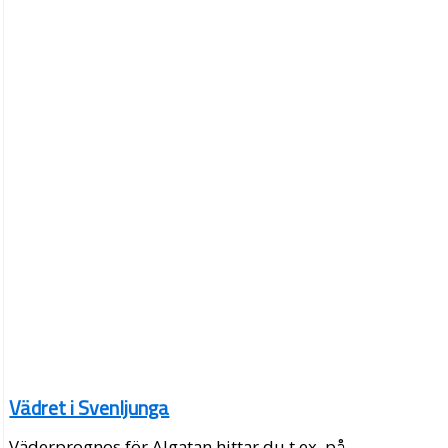
Vädret i Svenljunga
Väderprognos för Algatan hittar du t.ex. på