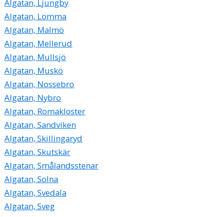
Algatan, Ljungby
Algatan, Lomma
Algatan, Malmö
Algatan, Mellerud
Algatan, Mullsjö
Algatan, Muskö
Algatan, Nossebro
Algatan, Nybro
Algatan, Romakloster
Algatan, Sandviken
Algatan, Skillingaryd
Algatan, Skutskär
Algatan, Smålandsstenar
Algatan, Solna
Algatan, Svedala
Algatan, Sveg