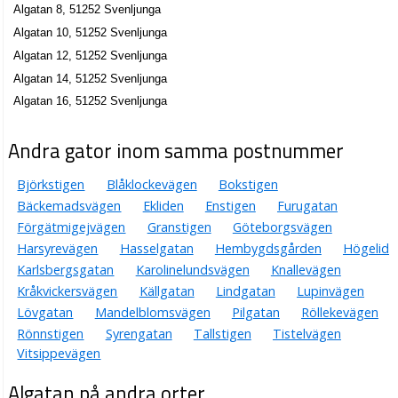
Algatan 8, 51252 Svenljunga
Algatan 10, 51252 Svenljunga
Algatan 12, 51252 Svenljunga
Algatan 14, 51252 Svenljunga
Algatan 16, 51252 Svenljunga
Andra gator inom samma postnummer
Björkstigen
Blåklockevägen
Bokstigen
Bäckemadsvägen
Ekliden
Enstigen
Furugatan
Förgätmigejvägen
Granstigen
Göteborgsvägen
Harsyrevägen
Hasselgatan
Hembygdsgården
Högelid
Karlsbergsgatan
Karolinelundsvägen
Knallevägen
Kråkvickersvägen
Källgatan
Lindgatan
Lupinvägen
Lövgatan
Mandelblomsvägen
Pilgatan
Röllekevägen
Rönnstigen
Syrengatan
Tallstigen
Tistelvägen
Vitsippevägen
Algatan på andra orter