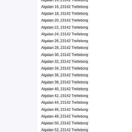
Essence Of Sense HB
Algatan 16, 23142 Trelleborg
Algatan 35 2 Vån, 23142 Trelleborg
Algatan 18, 23142 Trelleborg
Algatan 20, 23142 Trelleborg
HB Godai Sushibar
Algatan 22, 23142 Trelleborg
0410-45818
Algatan 24, 23142 Trelleborg
Algatan 36, 23142 Trelleborg
Algatan 26, 23142 Trelleborg
Silverskatten KB
Algatan 28, 23142 Trelleborg
0410-12805
Algatan 39, 23142 Trelleborg
Algatan 30, 23142 Trelleborg
Algatan 32, 23142 Trelleborg
Pugners Resebyrå AB
Algatan 34, 23142 Trelleborg
Göran Lars-Åke Pugner
0410-12420
Algatan 36, 23142 Trelleborg
Algatan 39, 23142 Trelleborg
Algatan 38, 23142 Trelleborg
Studio M & C HB
Algatan 40, 23142 Trelleborg
0410-10831
Algatan 42, 23142 Trelleborg
Algatan 40, 23142 Trelleborg
Algatan 44, 23142 Trelleborg
A. Södergårds Förvaltnings AB
Algatan 46, 23142 Trelleborg
Per Anders Södergård
Algatan 48, 23142 Trelleborg
0410-13633
Algatan 50, 23142 Trelleborg
Algatan 42, 23142 Trelleborg
Algatan 52, 23142 Trelleborg