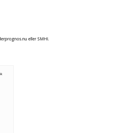
derprognos.nu eller SMHI.
ök