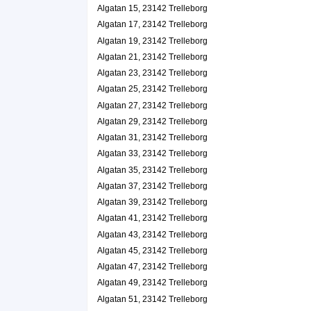
Malin Persson
Algatan 15, 23142 Trelleborg
0410-10188
Algatan 17, 23142 Trelleborg
Algatan 23, 23142 Trelleborg
Algatan 19, 23142 Trelleborg
Puls Fashion I Trelleborg HB
Algatan 21, 23142 Trelleborg
Gerd Ulla Birgitta Sandblom
Algatan 23, 23142 Trelleborg
0410-10075
Algatan 24, 23142 Trelleborg
Algatan 25, 23142 Trelleborg
Algatans Tandläkare AB
Algatan 27, 23142 Trelleborg
Algatan 29, 23142 Trelleborg
Bassam Fakhro
Algatan 24, 23142 Trelleborg
Algatan 31, 23142 Trelleborg
Algatan 33, 23142 Trelleborg
Maria Nilmo AB
Algatan 35, 23142 Trelleborg
Maria Birgitta Pernilla Nilmo
Algatan 37, 23142 Trelleborg
0410-10075
Algatan 39, 23142 Trelleborg
Algatan 24, 23142 Trelleborg
Algatan 41, 23142 Trelleborg
Möllaregatans Fastighets AB
Algatan 43, 23142 Trelleborg
Bassam Fakhro
Algatan 45, 23142 Trelleborg
0736-978973
Algatan 47, 23142 Trelleborg
Algatan 24, 23142 Trelleborg
Algatan 49, 23142 Trelleborg
Trelleborgs optik AB
Algatan 51, 23142 Trelleborg
Andreas Sjödin