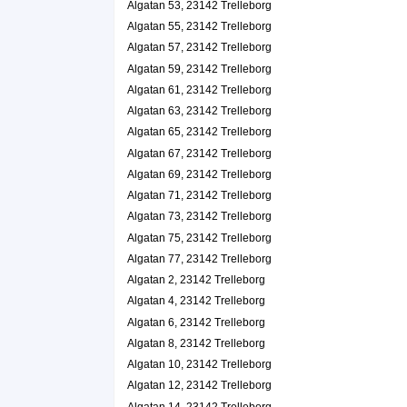
Algatan 53, 23142 Trelleborg
0410-18770
Algatan 24, 23142 Trelleborg
Algatan 55, 23142 Trelleborg
Turner Tandläkarpraktik AB
Algatan 57, 23142 Trelleborg
Algatan 59, 23142 Trelleborg
Yvonne Turner
0410-16020
Algatan 61, 23142 Trelleborg
Algatan 24, 23142 Trelleborg
Algatan 63, 23142 Trelleborg
Systrar & Bönor Coffeshop HB
Algatan 65, 23142 Trelleborg
0410-18767
Algatan 67, 23142 Trelleborg
Algatan 28, 23142 Trelleborg
Algatan 69, 23142 Trelleborg
Cocette i Trelleborg AB
Algatan 71, 23142 Trelleborg
Annette Ann-Christin Ellerström
Algatan 73, 23142 Trelleborg
0410-40111
Algatan 75, 23142 Trelleborg
Algatan 31, 23142 Trelleborg
Algatan 77, 23142 Trelleborg
Ma Fleur AB
Algatan 2, 23142 Trelleborg
Emma Josephine Nielsen
Algatan 4, 23142 Trelleborg
Algatan 32, 23142 Trelleborg
Algatan 6, 23142 Trelleborg
Splash AB
Algatan 8, 23142 Trelleborg
Algatan 10, 23142 Trelleborg
Mimmi Marie Larsson
0410-13029
Algatan 12, 23142 Trelleborg
Algatan 34, 23142 Trelleborg
Algatan 14, 23142 Trelleborg