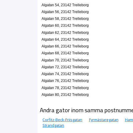
Tidsoptimisterna AB
Algatan 54, 23142 Trelleborg
Helmy Kristina Viktoria Hjelte
Algatan 56, 23142 Trelleborg
0410-10809
Algatan 43, 23142 Trelleborg
Algatan 58, 23142 Trelleborg
Algatan 60, 23142 Trelleborg
Palmblads Konditori Eftr AB
Algatan 62, 23142 Trelleborg
Nils Karl Magnus Svensson
Algatan 64, 23142 Trelleborg
0410-711035
Algatan 44, 23142 Trelleborg
Algatan 66, 23142 Trelleborg
HCG Livs HB
Algatan 68, 23142 Trelleborg
0410-711780
Algatan 70, 23142 Trelleborg
Algatan 46, 23142 Trelleborg
Algatan 72, 23142 Trelleborg
Möllers Livs Eftr. HB
Algatan 74, 23142 Trelleborg
0410-711780
Algatan 76, 23142 Trelleborg
Algatan 46, 23142 Trelleborg
Algatan 78, 23142 Trelleborg
Argus Fashion i Trelleborg AB
Algatan 80, 23142 Trelleborg
Nina Susanne Sydvart
0410-12920
Andra gator inom samma postnumm
Algatan 46, 23142 Trelleborg
Per Möllers Tvätt AB
Corfitz-Beck-Friisgatan
Fyrmästaregatan
Ham
Per Anders Möller
Strandgatan
0410-10005