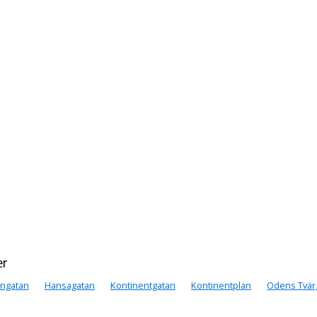
er
ngatan
Hansagatan
Kontinentgatan
Kontinentplan
Odens Tvär