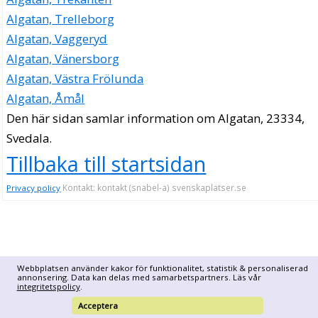
Algatan, Trelleborg
Algatan, Vaggeryd
Algatan, Vänersborg
Algatan, Västra Frölunda
Algatan, Åmål
Den här sidan samlar information om Algatan, 23334,
Svedala.
Tillbaka till startsidan
Kontakt: kontakt (snabel-a) svenskaplatser.se
Privacy policy
Webbplatsen använder kakor för funktionalitet, statistik & personaliserad
annonsering. Data kan delas med samarbetspartners. Läs vår
integritetspolicy
.
Acceptera