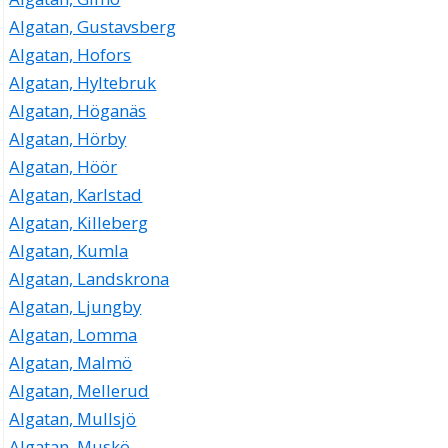
Algatan, Gustavsberg
Algatan, Hofors
Algatan, Hyltebruk
Algatan, Höganäs
Algatan, Hörby
Algatan, Höör
Algatan, Karlstad
Algatan, Killeberg
Algatan, Kumla
Algatan, Landskrona
Algatan, Ljungby
Algatan, Lomma
Algatan, Malmö
Algatan, Mellerud
Algatan, Mullsjö
Algatan, Muskö