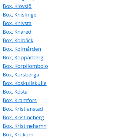
Box, Klövsjö
Box, Knislinge
Box, Knivsta
Box, Knäred
Box, Kolbäck
Box, Kolmården
Box, Kopparberg
Box, Korpilombolo
Box, Korsberga
Box, Koskullskulle
Box, Kosta
Box, Kramfors
Box, Kristianstad
Box, Kristineberg
Box, Kristinehamn
Box, Krokom