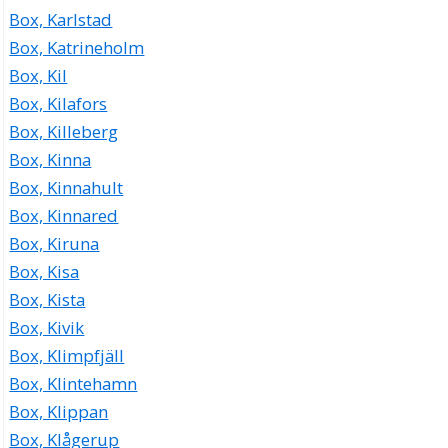
Box, Karlstad
Box, Katrineholm
Box, Kil
Box, Kilafors
Box, Killeberg
Box, Kinna
Box, Kinnahult
Box, Kinnared
Box, Kiruna
Box, Kisa
Box, Kista
Box, Kivik
Box, Klimpfjäll
Box, Klintehamn
Box, Klippan
Box, Klågerup