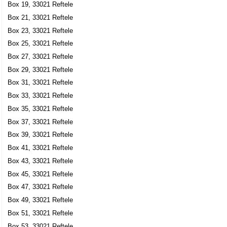
Box 19, 33021 Reftele
Box 25, 33021 Reftele
Box 21, 33021 Reftele
Sjödells Industri AB
Box 23, 33021 Reftele
Nils Arthur Hansson
Box 25, 33021 Reftele
0371-20019
Box 25, 33021 Reftele
Box 27, 33021 Reftele
Box 29, 33021 Reftele
Sjödells Invest AB
Box 31, 33021 Reftele
Mats Åke Thomas Sjödell
Box 33, 33021 Reftele
Box 25, 33021 Reftele
Box 35, 33021 Reftele
Skogshäll Fastighetsaktiebolag
Box 37, 33021 Reftele
Nils Arthur Hansson
Box 39, 33021 Reftele
Box 25, 33021 Reftele
Box 41, 33021 Reftele
Box 43, 33021 Reftele
SMÅT Invest AB
Box 45, 33021 Reftele
Mats Åke Thomas Sjödell
Box 47, 33021 Reftele
Box 25, 33021 Reftele
Box 49, 33021 Reftele
Box 51, 33021 Reftele
SMÅT Kapital AB
Box 53, 33021 Reftele