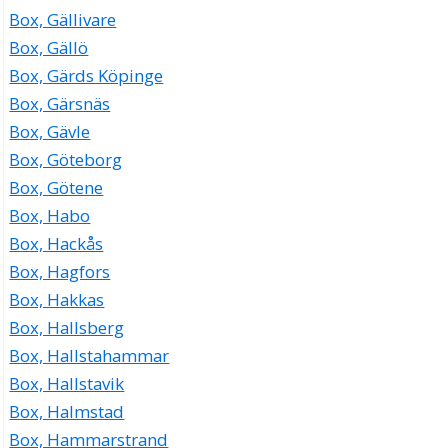
Box, Gällivare
Box, Gällö
Box, Gärds Köpinge
Box, Gärsnäs
Box, Gävle
Box, Göteborg
Box, Götene
Box, Habo
Box, Hackås
Box, Hagfors
Box, Hakkas
Box, Hallsberg
Box, Hallstahammar
Box, Hallstavik
Box, Halmstad
Box, Hammarstrand