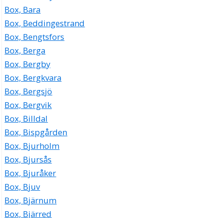
Box, Bara
Box, Beddingestrand
Box, Bengtsfors
Box, Berga
Box, Bergby
Box, Bergkvara
Box, Bergsjö
Box, Bergvik
Box, Billdal
Box, Bispgården
Box, Bjurholm
Box, Bjursås
Box, Bjuråker
Box, Bjuv
Box, Bjärnum
Box, Bjärred