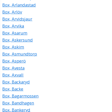
Box, Arlandastad
Box, Arlöv
Box, Arvidsjaur
Box, Arvika
Box, Asarum
Box, Askersund
Box, Askim
Box, Asmundtorp
Box, Asperö
Box, Avesta
Box, Axvall
Box, Backaryd
Box, Backe
Box, Bagarmossen
Box, Bandhagen
Box, Bankeryd