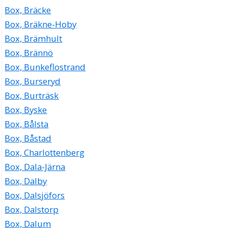
Box, Bräcke
Box, Bräkne-Hoby
Box, Brämhult
Box, Brännö
Box, Bunkeflostrand
Box, Burseryd
Box, Burträsk
Box, Byske
Box, Bålsta
Box, Båstad
Box, Charlottenberg
Box, Dala-Järna
Box, Dalby
Box, Dalsjöfors
Box, Dalstorp
Box, Dalum