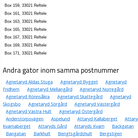
Reftele Gjuteri AB
Box 159, 33021 Reftele
Lars-Gunnar Sandberg
Box 161, 33021 Reftele
0371-20267
Box 163, 33021 Reftele
Box 54, 33021 Reftele
Box 165, 33021 Reftele
Reftele Plåtslageri AB
Box 167, 33021 Reftele
Kjell Börje Rickard Petersson
Box 169, 33021 Reftele
0371-20337
Box 171, 33021 Reftele
Box 61, 33021 Reftele
Automatdetaljer i Reftele AB
Andra gator inom samma postnummer
Lars-Erik Thomas Petersson
0371-21287
Agnetaryd Aldas Stuga
Agnetaryd Bygget
Agnetaryd
Box 63, 33021 Reftele
Fridhem
Agnetaryd Mellangård
Agnetaryd Norregård
Reftele Lantmannaförening ek för
Agnetaryd Rönnsåkra
Agnetaryd Skattegård
Agnetaryd
Göran Erik Johansson
Skogsbo
Agnetaryd Sörgård
Agnetaryd Västergård
0371-20204
Agnetaryd Västra Hult
Agnetaryd Östergård
Box 71, 33021 Reftele
Anderstorpsvägen
Aspelund
Attaryd Kallaberget
Attary
HB Catonis Färg
Kvarnaberget
Attaryds Gård
Attaryds Kvarn
Backgatan
0371-20037
Bangatan
Barkhult
Bengtsgårdshult
Bergstigen
Box 73, 33021 Reftele