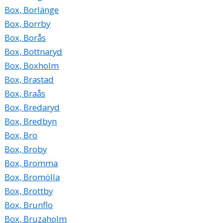
Box, Borlänge
Box, Borrby
Box, Borås
Box, Bottnaryd
Box, Boxholm
Box, Brastad
Box, Braås
Box, Bredaryd
Box, Bredbyn
Box, Bro
Box, Broby
Box, Bromma
Box, Bromölla
Box, Brottby
Box, Brunflo
Box, Bruzaholm