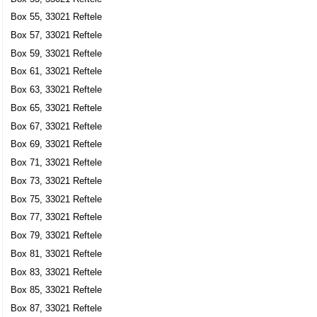
Mats Åke Thomas Sjödell
Box 55, 33021 Reftele
Box 25, 33021 Reftele
Box 57, 33021 Reftele
Box 59, 33021 Reftele
Teechs AB
Box 61, 33021 Reftele
Mats Åke Thomas Sjödell
Box 63, 33021 Reftele
0371-20071
Box 25, 33021 Reftele
Box 65, 33021 Reftele
Gunnarssons Maskin AB
Box 67, 33021 Reftele
Dan Roger Ingvar Gunnarsson
Box 69, 33021 Reftele
0371-20304
Box 71, 33021 Reftele
Box 35, 33021 Reftele
Box 73, 33021 Reftele
Reftele Näringsliv
Box 75, 33021 Reftele
0371-20304
Box 77, 33021 Reftele
Box 35, 33021 Reftele
Box 79, 33021 Reftele
Kållerstads Församling
Box 81, 33021 Reftele
0371-20029
Box 83, 33021 Reftele
Box 37, 33021 Reftele
Box 85, 33021 Reftele
Reftele Församling
Box 87, 33021 Reftele
0371-20029