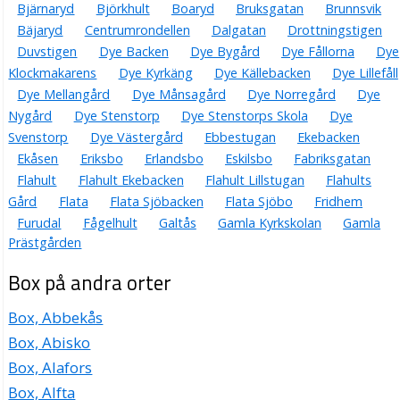
Bjärnaryd
Björkhult
Boaryd
Bruksgatan
Brunnsvik
Star-Club Records KB
Bäjaryd
Centrumrondellen
Dalgatan
Drottningstigen
0371-20602
Duvstigen
Dye Backen
Dye Bygård
Dye Fållorna
Dye
Box 74, 33021 Reftele
Klockmakarens
Dye Kyrkäng
Dye Källebacken
Dye Lillefåll
Turnab AB
Dye Mellangård
Dye Månsagård
Dye Norregård
Dye
Janne Anders Lönnberg
Nygård
Dye Stenstorp
Dye Stenstorps Skola
Dye
0371-21060
Svenstorp
Dye Västergård
Ebbestugan
Ekebacken
Box 79, 33021 Reftele
Ekåsen
Eriksbo
Erlandsbo
Eskilsbo
Fabriksgatan
AB Fingal Johnsson o. Söner (Johnssons Elektriska)
Flahult
Flahult Ekebacken
Flahult Lillstugan
Flahults
Nils Göte Tommy Jonsson
Gård
Flata
Flata Sjöbacken
Flata Sjöbo
Fridhem
0371-20049
Furudal
Fågelhult
Galtås
Gamla Kyrkskolan
Gamla
Box 8, 33021 Reftele
Prästgården
Storhällan Invest AB
Box på andra orter
Nils Göte Tommy Jonsson
0371-20209
Box, Abbekås
Box 8, 33021 Reftele
Box, Abisko
Björkmans Ur & Guld AB
Box, Alafors
Nils Bertil Sigurd Björkman
Box, Alfta
0371-20080