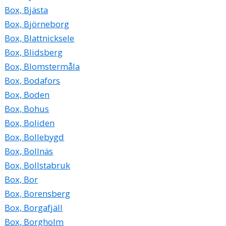
Box, Bjästa
Box, Björneborg
Box, Blattnicksele
Box, Blidsberg
Box, Blomstermåla
Box, Bodafors
Box, Boden
Box, Bohus
Box, Boliden
Box, Bollebygd
Box, Bollnäs
Box, Bollstabruk
Box, Bor
Box, Borensberg
Box, Borgafjäll
Box, Borgholm