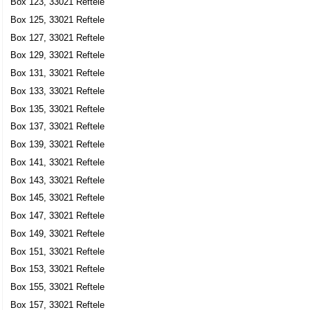
Box 123, 33021 Reftele
Erik Daniel Mattias Gunnarsson
Box 125, 33021 Reftele
0371-20065
Box 5, 33021 Reftele
Box 127, 33021 Reftele
Westbo of Sweden AB
Box 129, 33021 Reftele
Erik Daniel Mattias Gunnarsson
Box 131, 33021 Reftele
0371-23330
Box 133, 33021 Reftele
Box 5, 33021 Reftele
Box 135, 33021 Reftele
Westbospisen AB
Box 137, 33021 Reftele
Mattias Gunnarsson
Box 139, 33021 Reftele
0371-20065
Box 141, 33021 Reftele
Box 5, 33021 Reftele
Box 143, 33021 Reftele
Ölmestad Fastigheter AB
Box 145, 33021 Reftele
Erik Daniel Mattias Gunnarsson
Box 147, 33021 Reftele
0371-20065
Box 5, 33021 Reftele
Box 149, 33021 Reftele
Box 151, 33021 Reftele
MPL Konstruktion AB
Box 153, 33021 Reftele
Peter Anders Mikael Larsson
Box 155, 33021 Reftele
0371-20620
Box 52, 33021 Reftele
Box 157, 33021 Reftele