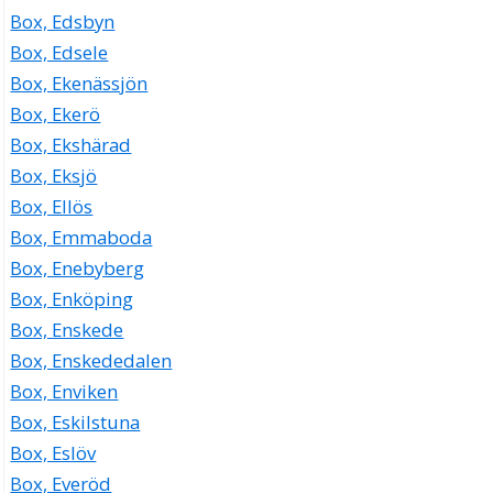
Box, Edsbyn
Box, Edsele
Box, Ekenässjön
Box, Ekerö
Box, Ekshärad
Box, Eksjö
Box, Ellös
Box, Emmaboda
Box, Enebyberg
Box, Enköping
Box, Enskede
Box, Enskededalen
Box, Enviken
Box, Eskilstuna
Box, Eslöv
Box, Everöd