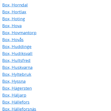
Box, Horndal
Box, Hortlax
Box, Hoting
Box, Hova
Box, Hovmantorp
Box, Hovås
Box, Huddinge
Box, Hudiksvall
Box, Hultsfred
Box, Huskvarna
Box, Hyltebruk
Box, Hyssna
Box, Hägersten
Box, Häljarp
Box, Hällefors
Box, Hälleforsnäs