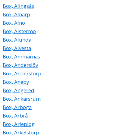
Box 9, 33021 Reftele
Box, Alingsås
Box, Alnarp
Box, Alnö
Box, Alstermo
Box, Alunda
Box, Alvesta
Box, Ammarnäs
Box, Anderslöv
Box, Anderstorp
Box, Aneby
Box, Angered
Box, Ankarsrum
Box, Arboga
Box, Arbrå
Box, Arjeplog
Box, Arkelstorp