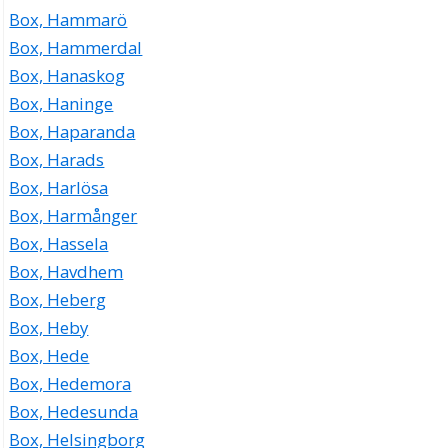
Box, Hammarö
Box, Hammerdal
Box, Hanaskog
Box, Haninge
Box, Haparanda
Box, Harads
Box, Harlösa
Box, Harmånger
Box, Hassela
Box, Havdhem
Box, Heberg
Box, Heby
Box, Hede
Box, Hedemora
Box, Hedesunda
Box, Helsingborg