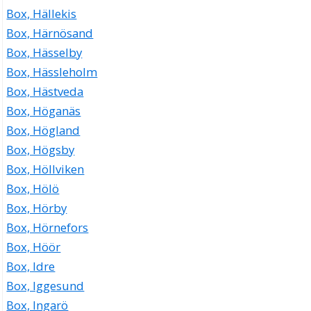
Box, Hällekis
Box, Härnösand
Box, Hässelby
Box, Hässleholm
Box, Hästveda
Box, Höganäs
Box, Högland
Box, Högsby
Box, Höllviken
Box, Hölö
Box, Hörby
Box, Hörnefors
Box, Höör
Box, Idre
Box, Iggesund
Box, Ingarö