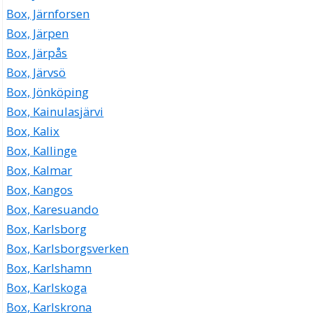
Box, Järnforsen
Box, Järpen
Box, Järpås
Box, Järvsö
Box, Jönköping
Box, Kainulasjärvi
Box, Kalix
Box, Kallinge
Box, Kalmar
Box, Kangos
Box, Karesuando
Box, Karlsborg
Box, Karlsborgsverken
Box, Karlshamn
Box, Karlskoga
Box, Karlskrona