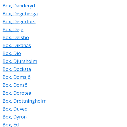
Box, Danderyd
Box, Degeberga
Box, Degerfors
Box, Deje
Box, Delsbo
Box, Dikanäs
Box, Diö
Box, Djursholm
Box, Docksta
Box, Domsjö
Box, Donsö
Box, Dorotea
Box, Drottningholm
Box, Duved
Box, Dyrön
Box, Ed