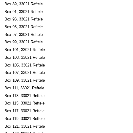
Box 37, 33021 Reftele
Box 89, 33021 Reftele
Box 91, 33021 Reftele
J Davidssons Eftr. AB
Box 93, 33021 Reftele
Bengt Ragnar Nilsson
Box 95, 33021 Reftele
0371-20001
Box 42, 33021 Reftele
Box 97, 33021 Reftele
J Davidssons Vedspisar AB
Box 99, 33021 Reftele
Mikael Ove Lennart Andersson
Box 101, 33021 Reftele
Box 42, 33021 Reftele
Box 103, 33021 Reftele
Box 105, 33021 Reftele
ESBE AB
Box 107, 33021 Reftele
Johan Skogsfors
Box 109, 33021 Reftele
0371-570000
Box 111, 33021 Reftele
Box 47, 33021 Reftele
Box 113, 33021 Reftele
G-Tech i Reftele AB
Box 115, 33021 Reftele
Bo Anders Patrik Gunnarsson
Box 117, 33021 Reftele
0371-20065
Box 5, 33021 Reftele
Box 119, 33021 Reftele
Box 121, 33021 Reftele
GS Produktion Sweden AB