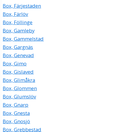
Box, Färjestaden
Box, Färlöv
Box, Föllinge
Box, Gamleby
Box, Gammelstad
Box, Gargnäs
Box, Genevad
Box, Gimo
Box, Gislaved
Box, Glimåkra
Box, Glommen
Box, Glumslöv
Box, Gnarp
Box, Gnesta
Box, Gnosjö
Box, Grebbestad