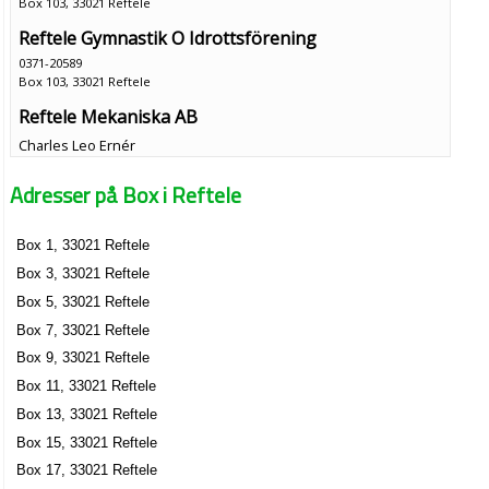
Box 103, 33021 Reftele
Reftele Gymnastik O Idrottsförening
0371-20589
Box 103, 33021 Reftele
Reftele Mekaniska AB
Charles Leo Ernér
0371-20014
Adresser på Box i Reftele
Box 160, 33021 Reftele
Pingvin Hushållsprodukter AB
Box 1, 33021 Reftele
Jan Erik Månesköld
Box 3, 33021 Reftele
0371-23350
Box 23, 33021 Reftele
Box 5, 33021 Reftele
Rullpack AB
Box 7, 33021 Reftele
Jan Månesköld
Box 9, 33021 Reftele
0371-23350
Box 11, 33021 Reftele
Box 23, 33021 Reftele
Box 13, 33021 Reftele
Reftele fastighetförvaltning AB
Box 15, 33021 Reftele
Mats Åke Thomas Sjödell
Box 17, 33021 Reftele
0371-23350