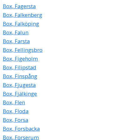
Box, Fagersta
Box, Falkenberg
Box, Falköping
Box, Falun
Box, Farsta
Box, Fellingsbro
Box, Figeholm
Box, Filipstad
Box, Finspång
Box, Fjugesta
Box, Fjälkinge
Box, Flen
Box, Floda
Box, Forsa
Box, Forsbacka
Box, Forserum