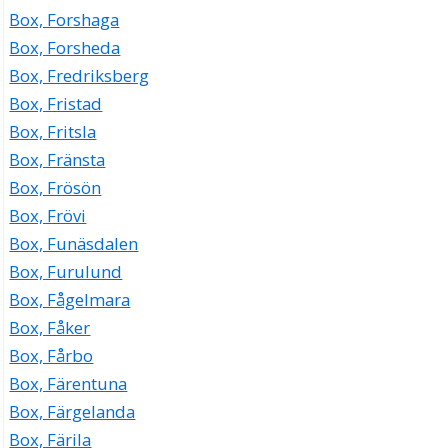
Box, Forshaga
Box, Forsheda
Box, Fredriksberg
Box, Fristad
Box, Fritsla
Box, Fränsta
Box, Frösön
Box, Frövi
Box, Funäsdalen
Box, Furulund
Box, Fågelmara
Box, Fåker
Box, Fårbo
Box, Färentuna
Box, Färgelanda
Box, Färila