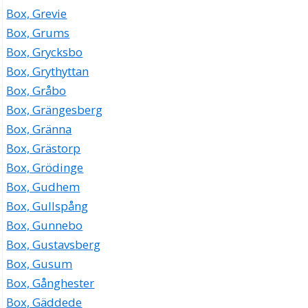
Box, Grevie
Box, Grums
Box, Grycksbo
Box, Grythyttan
Box, Gråbo
Box, Grängesberg
Box, Gränna
Box, Grästorp
Box, Grödinge
Box, Gudhem
Box, Gullspång
Box, Gunnebo
Box, Gustavsberg
Box, Gusum
Box, Gånghester
Box, Gäddede