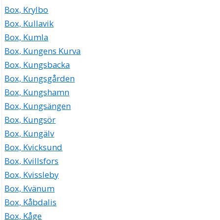
Box, Krylbo
Box, Kullavik
Box, Kumla
Box, Kungens Kurva
Box, Kungsbacka
Box, Kungsgården
Box, Kungshamn
Box, Kungsängen
Box, Kungsör
Box, Kungälv
Box, Kvicksund
Box, Kvillsfors
Box, Kvissleby
Box, Kvänum
Box, Kåbdalis
Box, Kåge