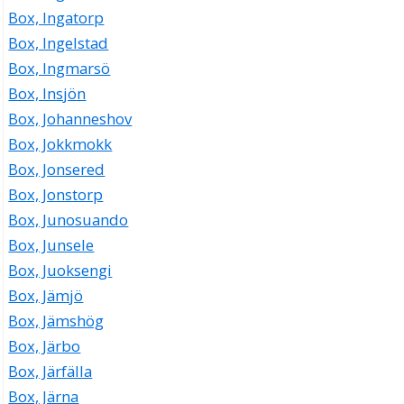
Box, Ingatorp
Box, Ingelstad
Box, Ingmarsö
Box, Insjön
Box, Johanneshov
Box, Jokkmokk
Box, Jonsered
Box, Jonstorp
Box, Junosuando
Box, Junsele
Box, Juoksengi
Box, Jämjö
Box, Jämshög
Box, Järbo
Box, Järfälla
Box, Järna