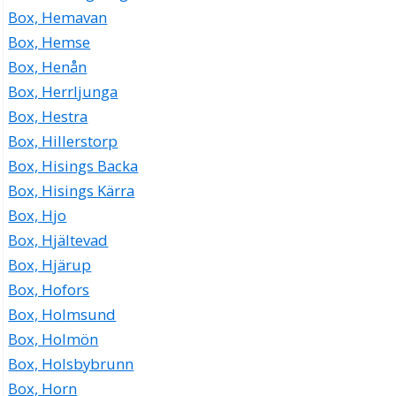
Box, Hemavan
Box, Hemse
Box, Henån
Box, Herrljunga
Box, Hestra
Box, Hillerstorp
Box, Hisings Backa
Box, Hisings Kärra
Box, Hjo
Box, Hjältevad
Box, Hjärup
Box, Hofors
Box, Holmsund
Box, Holmön
Box, Holsbybrunn
Box, Horn