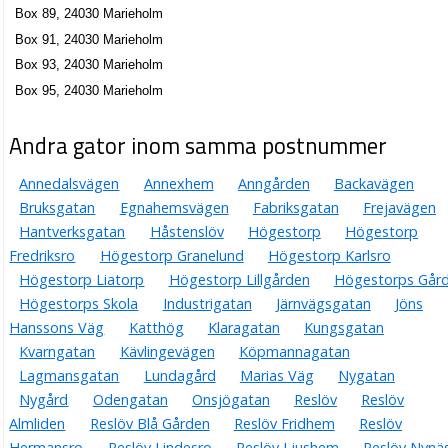
Box 89, 24030 Marieholm
Box 91, 24030 Marieholm
Box 93, 24030 Marieholm
Box 95, 24030 Marieholm
Andra gator inom samma postnummer
Annedalsvägen
Annexhem
Anngården
Backavägen
Bruksgatan
Egnahemsvägen
Fabriksgatan
Frejavägen
Hantverksgatan
Håstenslöv
Högestorp
Högestorp
Fredriksro
Högestorp Granelund
Högestorp Karlsro
Högestorp Liatorp
Högestorp Lillgården
Högestorps Går
Högestorps Skola
Industrigatan
Järnvägsgatan
Jöns
Hanssons Väg
Katthög
Klaragatan
Kungsgatan
Kvarngatan
Kävlingevägen
Köpmannagatan
Lagmansgatan
Lundagård
Marias Väg
Nygatan
Nygård
Odengatan
Onsjögatan
Reslöv
Reslöv
Almliden
Reslöv Blå Gården
Reslöv Fridhem
Reslöv
Hermansro
Reslöv Lindesro
Reslöv Ljushem
Reslöv Nynä