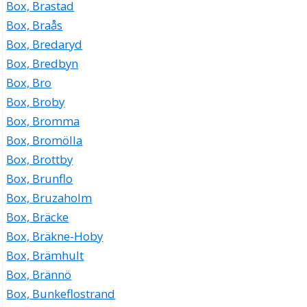
Box, Brastad
Box, Braås
Box, Bredaryd
Box, Bredbyn
Box, Bro
Box, Broby
Box, Bromma
Box, Bromölla
Box, Brottby
Box, Brunflo
Box, Bruzaholm
Box, Bräcke
Box, Bräkne-Hoby
Box, Brämhult
Box, Brännö
Box, Bunkeflostrand