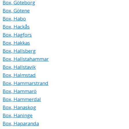
Box, Göteborg
Box, Götene
Box, Habo
Box, Hackås
Box, Hagfors
Box, Hakkas
Box, Hallsberg
Box, Hallstahammar
Box, Hallstavik
Box, Halmstad
Box, Hammarstrand
Box, Hammarö
Box, Hammerdal
Box, Hanaskog
Box, Haninge
Box, Haparanda