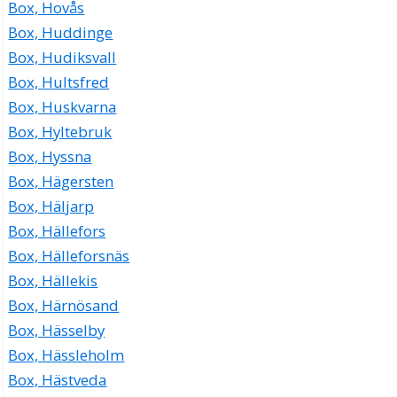
Box, Hovås
Box, Huddinge
Box, Hudiksvall
Box, Hultsfred
Box, Huskvarna
Box, Hyltebruk
Box, Hyssna
Box, Hägersten
Box, Häljarp
Box, Hällefors
Box, Hälleforsnäs
Box, Hällekis
Box, Härnösand
Box, Hässelby
Box, Hässleholm
Box, Hästveda