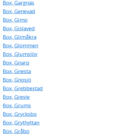
Box, Gargnäs
Box, Genevad
Box, Gimo
Box, Gislaved
Box, Glimåkra
Box, Glommen
Box, Glumslöv
Box, Gnarp
Box, Gnesta
Box, Gnosjö
Box, Grebbestad
Box, Grevie
Box, Grums
Box, Grycksbo
Box, Grythyttan
Box, Gråbo