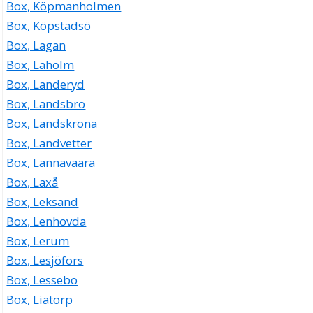
Box, Köpmanholmen
Box, Köpstadsö
Box, Lagan
Box, Laholm
Box, Landeryd
Box, Landsbro
Box, Landskrona
Box, Landvetter
Box, Lannavaara
Box, Laxå
Box, Leksand
Box, Lenhovda
Box, Lerum
Box, Lesjöfors
Box, Lessebo
Box, Liatorp