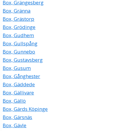
Box, Grängesberg
Box, Gränna
Box, Grästorp
Box, Grödinge
Box, Gudhem
Box, Gullspång
Box, Gunnebo
Box, Gustavsberg
Box, Gusum
Box, Gånghester
Box, Gäddede
Box, Gällivare
Box, Gällö
Box, Gärds Köpinge
Box, Gärsnäs
Box, Gävle