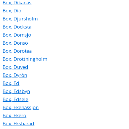
Box, Dikanäs
Box, Diö
Box, Djursholm
Box, Docksta
Box, Domsjö
Box, Donsö
Box, Dorotea
Box, Drottningholm
Box, Duved
Box, Dyrön
Box, Ed
Box, Edsbyn
Box, Edsele
Box, Ekenässjön
Box, Ekerö
Box, Ekshärad