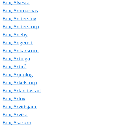
Box, Alvesta
Box, Ammarnäs
Box, Anderslöv
Box, Anderstorp
Box, Aneby
Box, Angered
Box, Ankarsrum
Box, Arboga
Box, Arbrå
Box, Arjeplog
Box, Arkelstorp
Box, Arlandastad
Box, Arlöv
Box, Arvidsjaur
Box, Arvika
Box, Asarum