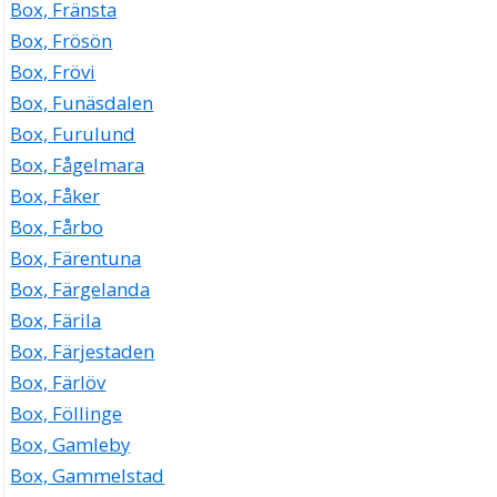
Box, Fränsta
Box, Frösön
Box, Frövi
Box, Funäsdalen
Box, Furulund
Box, Fågelmara
Box, Fåker
Box, Fårbo
Box, Färentuna
Box, Färgelanda
Box, Färila
Box, Färjestaden
Box, Färlöv
Box, Föllinge
Box, Gamleby
Box, Gammelstad