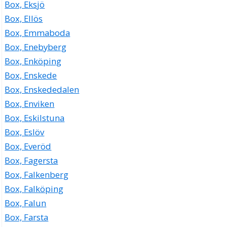
Box, Eksjö
Box, Ellös
Box, Emmaboda
Box, Enebyberg
Box, Enköping
Box, Enskede
Box, Enskededalen
Box, Enviken
Box, Eskilstuna
Box, Eslöv
Box, Everöd
Box, Fagersta
Box, Falkenberg
Box, Falköping
Box, Falun
Box, Farsta