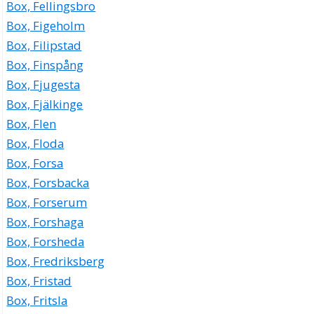
Box, Fellingsbro
Box, Figeholm
Box, Filipstad
Box, Finspång
Box, Fjugesta
Box, Fjälkinge
Box, Flen
Box, Floda
Box, Forsa
Box, Forsbacka
Box, Forserum
Box, Forshaga
Box, Forsheda
Box, Fredriksberg
Box, Fristad
Box, Fritsla