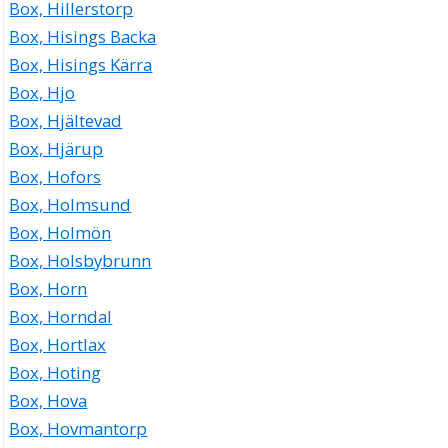
Box, Hillerstorp
Box, Hisings Backa
Box, Hisings Kärra
Box, Hjo
Box, Hjältevad
Box, Hjärup
Box, Hofors
Box, Holmsund
Box, Holmön
Box, Holsbybrunn
Box, Horn
Box, Horndal
Box, Hortlax
Box, Hoting
Box, Hova
Box, Hovmantorp