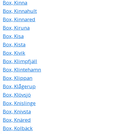
Box, Kinna
Box, Kinnahult
Box, Kinnared
Box, Kiruna
Box, Kisa
Box, Kista
Box, Kivik
Box, Klimpfjäll
Box, Klintehamn
Box, Klippan
Box, Klågerup
Box, Klövsjö
Box, Knislinge
Box, Knivsta
Box, Knäred
Box, Kolbäck