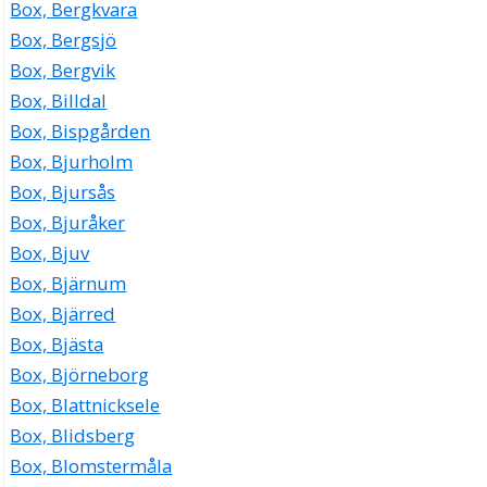
Box, Bergkvara
Box, Bergsjö
Box, Bergvik
Box, Billdal
Box, Bispgården
Box, Bjurholm
Box, Bjursås
Box, Bjuråker
Box, Bjuv
Box, Bjärnum
Box, Bjärred
Box, Bjästa
Box, Björneborg
Box, Blattnicksele
Box, Blidsberg
Box, Blomstermåla