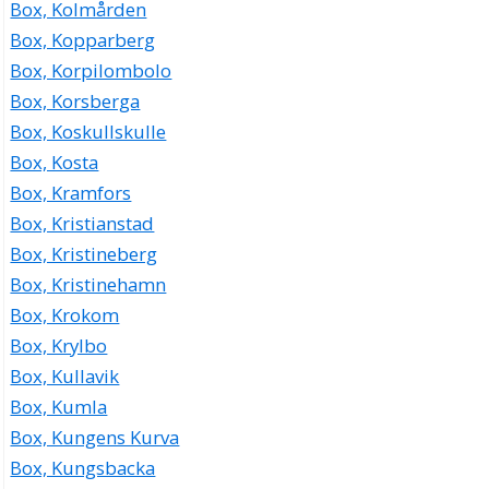
Box, Kolmården
Box, Kopparberg
Box, Korpilombolo
Box, Korsberga
Box, Koskullskulle
Box, Kosta
Box, Kramfors
Box, Kristianstad
Box, Kristineberg
Box, Kristinehamn
Box, Krokom
Box, Krylbo
Box, Kullavik
Box, Kumla
Box, Kungens Kurva
Box, Kungsbacka