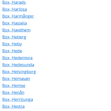
Box, Harads
Box, Harlösa
Box, Harmånger
Box, Hassela
Box, Havdhem
Box, Heberg
Box, Heby
Box, Hede
Box, Hedemora
Box, Hedesunda
Box, Helsingborg
Box, Hemavan
Box, Hemse
Box, Henån
Box, Herrljunga
Box, Hestra