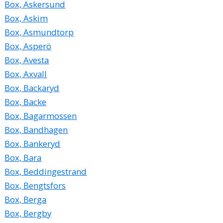
Box, Askersund
Box, Askim
Box, Asmundtorp
Box, Asperö
Box, Avesta
Box, Axvall
Box, Backaryd
Box, Backe
Box, Bagarmossen
Box, Bandhagen
Box, Bankeryd
Box, Bara
Box, Beddingestrand
Box, Bengtsfors
Box, Berga
Box, Bergby