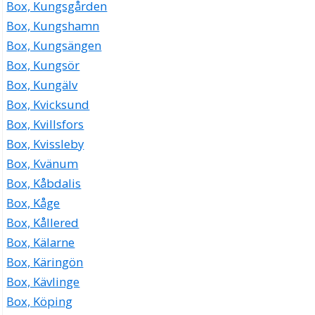
Box, Kungsgården
Box, Kungshamn
Box, Kungsängen
Box, Kungsör
Box, Kungälv
Box, Kvicksund
Box, Kvillsfors
Box, Kvissleby
Box, Kvänum
Box, Kåbdalis
Box, Kåge
Box, Kållered
Box, Kälarne
Box, Käringön
Box, Kävlinge
Box, Köping