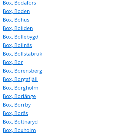
Box, Bodafors
Box, Boden
Box, Bohus
Box, Boliden
Box, Bollebygd
Box, Bollnäs
Box, Bollstabruk
Box, Bor
Box, Borensberg
Box, Borgafjäll
Box, Borgholm
Box, Borlänge
Box, Borrby
Box, Borås
Box, Bottnaryd
Box, Boxholm