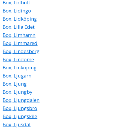
Box, Lidhult
Box, Lidingö
Box, Lidköping
Box, Lilla Edet
Box, Limhamn
Box, Limmared
Box, Lindesberg
Box, Lindome
Box, Linköping
Box, Ljugarn
Box, Ljung
Box, Ljungby
Box, Ljungdalen
Box, Ljungsbro
Box, Ljungskile
Box, Ljusdal