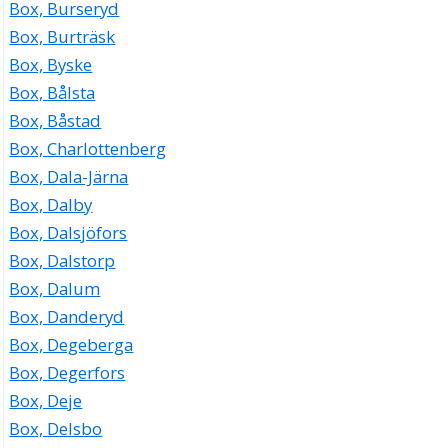
Box, Burseryd
Box, Burträsk
Box, Byske
Box, Bålsta
Box, Båstad
Box, Charlottenberg
Box, Dala-Järna
Box, Dalby
Box, Dalsjöfors
Box, Dalstorp
Box, Dalum
Box, Danderyd
Box, Degeberga
Box, Degerfors
Box, Deje
Box, Delsbo