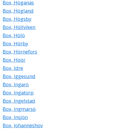
Box, Höganäs
Box, Högland
Box, Högsby
Box, Höllviken
Box, Hölö
Box, Hörby
Box, Hörnefors
Box, Höör
Box, Idre
Box, Iggesund
Box, Ingarö
Box, Ingatorp
Box, Ingelstad
Box, Ingmarsö
Box, Insjön
Box, Johanneshov