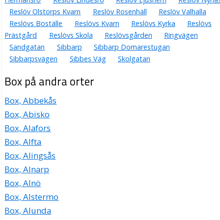
Reslöv Olstorps Kvarn
Reslöv Rosenhäll
Reslöv Valhalla
Reslövs Boställe
Reslövs Kvarn
Reslövs Kyrka
Reslövs
Prästgård
Reslövs Skola
Reslövsgården
Ringvägen
Sandgatan
Sibbarp
Sibbarp Domarestugan
Sibbarpsvägen
Sibbes Väg
Skolgatan
Box på andra orter
Box, Abbekås
Box, Abisko
Box, Alafors
Box, Alfta
Box, Alingsås
Box, Alnarp
Box, Alnö
Box, Alstermo
Box, Alunda