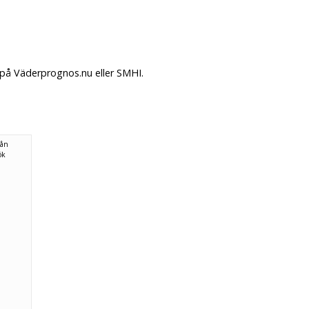
 på Väderprognos.nu eller SMHI.
rån
ök