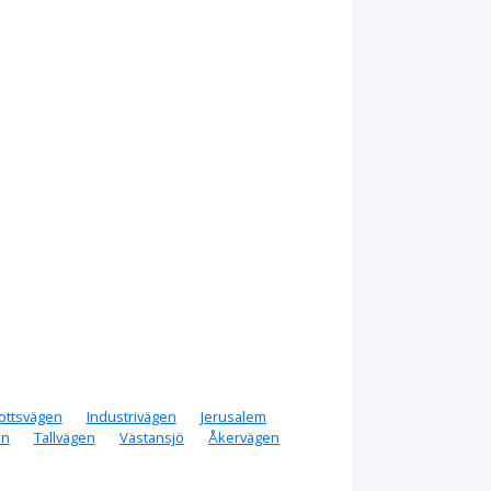
rottsvägen
Industrivägen
Jerusalem
en
Tallvägen
Västansjö
Åkervägen