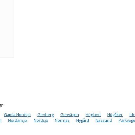
er
Gamla Nordsjö
Genberg
Genvägen
Högland
Högåker
Id
n
Nordansjö
Nordsjö
Norrnäs
Nygård
Nässund
Parkväg