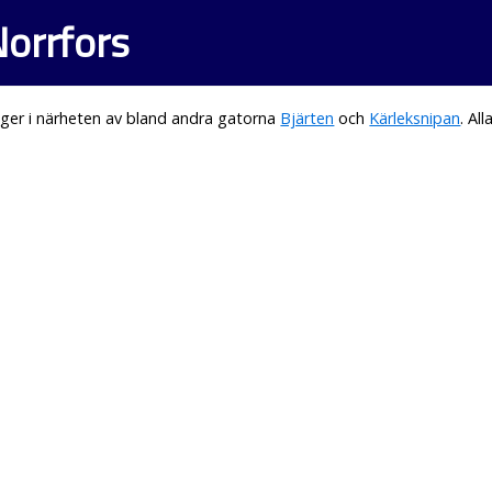
Norrfors
ger i närheten av bland andra gatorna
Bjärten
och
Kärleksnipan
. Al