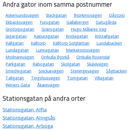
Andra gator inom samma postnummer
Askersundsvägen
Backgatan
Björkmovägen
Dåstorp
Ekbäcksvägen
Furugatan
Gallaberget
Gatugårda
Grotorpsgatan
Gränsgatan
Hugo Målares Väg
Jägargatan
Kapuragatan
Knölagatan
Kristallgatan
Källgatan
Källtorp
Källtorp Solgläntan
Lundabacken
Lundagatan
Lunnagatan
Markatorpsvägen
Mjölnarevägen
Orrkulla Björkå
Orrkulla Rosendal
Parkgatan
Rabogatan
Skolgatan
Skävivägen
Smedjegatan
Snickarvägen
Steningevägen
Sågbacken
Tallgatan
Tingshusvägen
Torngatan
Villagatan
Weijers Gata
Åkarevägen
Stationsgatan på andra orter
Stationsgatan, Alfta
Stationsgatan, Alingsås
Stationsgatan, Arboga