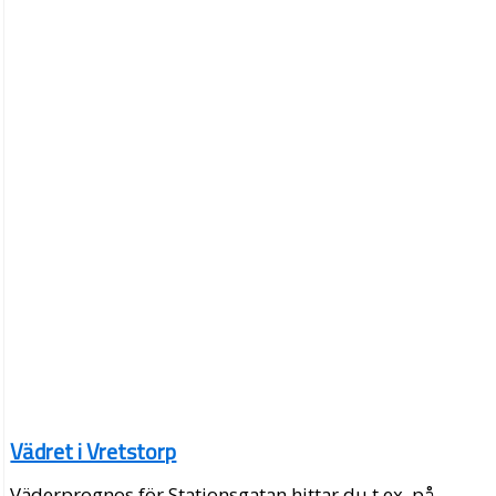
Vädret i Vretstorp
Väderprognos för Stationsgatan hittar du t.ex. på