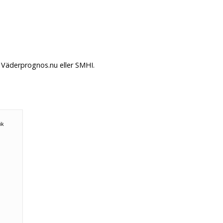
 Väderprognos.nu eller SMHI.
n
ök