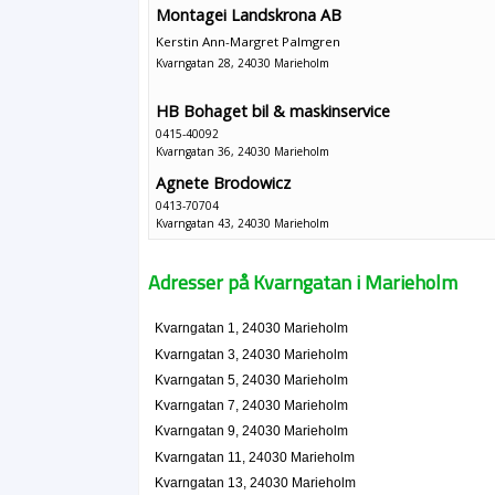
Montagei Landskrona AB
Kerstin Ann-Margret Palmgren
Kvarngatan 28, 24030 Marieholm
HB Bohaget bil & maskinservice
0415-40092
Kvarngatan 36, 24030 Marieholm
Agnete Brodowicz
0413-70704
Kvarngatan 43, 24030 Marieholm
Sven Erik Arne Nilsson
Adresser på Kvarngatan i Marieholm
0413-70174
Kvarngatan 45, 24030 Marieholm
Gert Dahls Åkeri
Kvarngatan 1, 24030 Marieholm
Gert Dahl
Kvarngatan 3, 24030 Marieholm
0413-72127
Kvarngatan 5, 24030 Marieholm
Kvarngatan 57, 24030 Marieholm
Kvarngatan 7, 24030 Marieholm
Kvarngatan 9, 24030 Marieholm
Kvarngatan 11, 24030 Marieholm
Kvarngatan 13, 24030 Marieholm