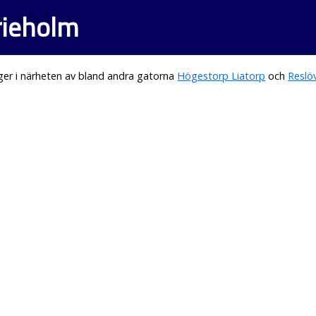
rieholm
ger i närheten av bland andra gatorna
Högestorp Liatorp
och
Reslö