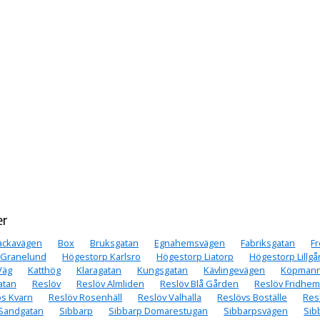
er
ackavägen
Box
Bruksgatan
Egnahemsvägen
Fabriksgatan
F
 Granelund
Högestorp Karlsro
Högestorp Liatorp
Högestorp Lillg
Väg
Katthög
Klaragatan
Kungsgatan
Kävlingevägen
Köpmann
atan
Reslöv
Reslöv Almliden
Reslöv Blå Gården
Reslöv Fridhe
ps Kvarn
Reslöv Rosenhäll
Reslöv Valhalla
Reslövs Boställe
Res
Sandgatan
Sibbarp
Sibbarp Domarestugan
Sibbarpsvägen
Sib