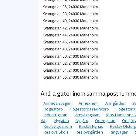
Kvarngatan 36, 24030 Marieholm
Kvarngatan 38, 24030 Marieholm
Kvarngatan 40, 24030 Marieholm
Kvarngatan 42, 24030 Marieholm
Kvarngatan 44, 24030 Marieholm
Kvarngatan 46, 24030 Marieholm
Kvarngatan 48, 24030 Marieholm
Kvarngatan 50, 24030 Marieholm
Kvarngatan 52, 24030 Marieholm
Kvarngatan 54, 24030 Marieholm
Kvarngatan 56, 24030 Marieholm
Andra gator inom samma postnumm
Annedalsvägen
Annexhem
Anngården
B
Högestorp
Högestorp Fredriksro
Högestorp
Industrigatan
Järnvägsgatan
Jöns Hanssons 
Väg
Nygatan
Nygård
Odengatan
Onsjög
Reslöv Ljushem
Reslöv Nynäs
Reslöv Olstor
Reslövs Skola
Reslövsgården
Ringvägen