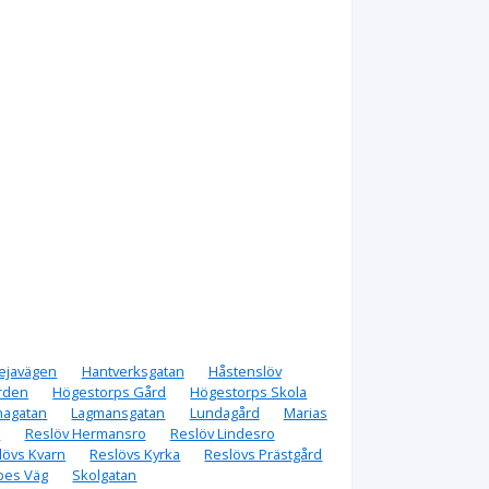
rejavägen
Hantverksgatan
Håstenslöv
ården
Högestorps Gård
Högestorps Skola
agatan
Lagmansgatan
Lundagård
Marias
m
Reslöv Hermansro
Reslöv Lindesro
lövs Kvarn
Reslövs Kyrka
Reslövs Prästgård
bes Väg
Skolgatan