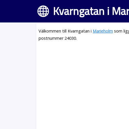
Kvarngatan i Ma
Välkommen till Kvarngatan i
Marieholm
som lig
postnummer 24030.