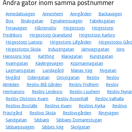
Andra gator inom samma postnummer
Annedalsvägen
Annexhem
Anngården
Backavägen
Box
Bruksgatan
Egnahemsvägen
Fabriksgatan
Frejavägen
Håstenslöv
Högestorp
Högestorp
Fredriksro
Högestorp Granelund
Högestorp Karlsro
Högestorp Liatorp
Högestorp Lillgården
Högestorps Går
Högestorps Skola
Industrigatan
Järnvägsgatan
Jöns
Hanssons Väg
Katthög
Klaragatan
Kungsgatan
Kvarngatan
Kävlingevägen
Köpmannagatan
Lagmansgatan
Lundagård
Marias Väg
Nygatan
Nygård
Odengatan
Onsjögatan
Reslöv
Reslöv
Almliden
Reslöv Blå Gården
Reslöv Fridhem
Reslöv
Hermansro
Reslöv Lindesro
Reslöv Ljushem
Reslöv Nynä
Reslöv Olstorps Kvarn
Reslöv Rosenhäll
Reslöv Valhalla
Reslövs Boställe
Reslövs Kvarn
Reslövs Kyrka
Reslövs
Prästgård
Reslövs Skola
Reslövsgården
Ringvägen
Sandgatan
Sibbarp
Sibbarp Domarestugan
Sibbarpsvägen
Sibbes Väg
Skolgatan