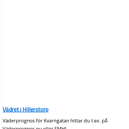
Vädret i Hillerstorp
Väderprognos för Kvarngatan hittar du t.ex. på
Väderprognos.nu eller SMHI.