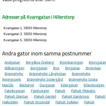
Adresser på Kvarngatan i Hillerstorp
Kvarngatan 1, 33033 Hillerstorp
Kvarngatan 3, 33033 Hillerstorp
Kvarngatan 5, 33033 Hillerstorp
Andra gator inom samma postnummer
Andgatan
Bergåkra Öreberg
Björnbärstigen
Björsgata
Blåbärstigen
Borggatan
Box
Brogatan
Brolyckan
Brännehylte
Brännehylte Långlyckan
Brännehylte
Reningsverk
Brännehylte Södergård
Brännehylte Södra
Marsås
Bäckaryd
Duvgatan
Ejdergatan
Erlandsvägen
Fabriksgatan
Fjärilsvägen
Flahult
Flahult Flinkabo
Flahult Gläntan
Flahult Gärdet
Flahult Gärdstorp
Flahult
Halludden
Flahult Rosendal
Flahult Solkilen
Flahult