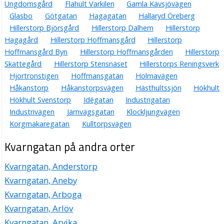
Ungdomsgård
Flahult Varkilen
Gamla Kävsjövägen
Glasbo
Götgatan
Hagagatan
Hallaryd Öreberg
Hillerstorp Björsgård
Hillerstorp Dalhem
Hillerstorp
Hagagård
Hillerstorp Hoffmansgård
Hillerstorp
Hoffmansgård Byn
Hillerstorp Hoffmansgården
Hillerstorp
Skattegård
Hillerstorp Stensnäset
Hillerstorps Reningsverk
Hjortronstigen
Hoffmansgatan
Holmavägen
Håkanstorp
Håkanstorpsvägen
Hästhultssjön
Hökhult
Hökhult Svenstorp
Idégatan
Industrigatan
Industrivägen
Järnvägsgatan
Klockljungvägen
Korgmakaregatan
Kulltorpsvägen
Kvarngatan på andra orter
Kvarngatan, Anderstorp
Kvarngatan, Aneby
Kvarngatan, Arboga
Kvarngatan, Arlöv
Kvarngatan, Arvika