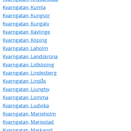
Kvarngatan, Kumla
Kvarngatan, Kungsör
Kvarngatan, Kungälv
Kvarngatan, Kävlinge
Kvarngatan, Köping
Kvarngatan, Laholm
Kvarngatan, Landskrona
Kvarngatan, Lidköping
Kvarngatan, Lindesberg
Kvarngatan, Lindås
Kvarngatan, Ljungby
Kvarngatan, Lomma
Kvarngatan, Ludvika
Kvarngatan, Marieholm
Kvarngatan, Mariestad
Kvarngatan, Markaryd