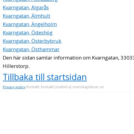
Kvarngatan, Älgarås
Kvarngatan, Älmhult
Kvarngatan, Ängelholm
Kvarngatan, Ödeshög
Kvarngatan, Österbybruk
Kvarngatan, Östhammar
Den här sidan samlar information om Kvarngatan, 3303
Hillerstorp.
Tillbaka till startsidan
Kontakt: kontakt (snabel-a) svenskaplatser.se
Privacy policy