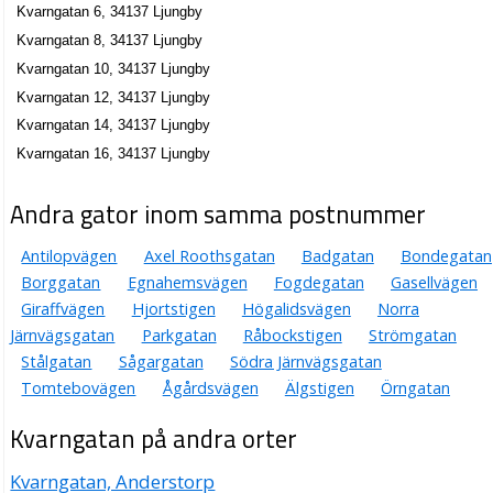
Kvarngatan 6, 34137 Ljungby
Kvarngatan 8, 34137 Ljungby
Kvarngatan 10, 34137 Ljungby
Kvarngatan 12, 34137 Ljungby
Kvarngatan 14, 34137 Ljungby
Kvarngatan 16, 34137 Ljungby
Andra gator inom samma postnummer
Antilopvägen
Axel Roothsgatan
Badgatan
Bondegatan
Borggatan
Egnahemsvägen
Fogdegatan
Gasellvägen
Giraffvägen
Hjortstigen
Högalidsvägen
Norra
Järnvägsgatan
Parkgatan
Råbockstigen
Strömgatan
Stålgatan
Sågargatan
Södra Järnvägsgatan
Tomtebovägen
Ågårdsvägen
Älgstigen
Örngatan
Kvarngatan på andra orter
Kvarngatan, Anderstorp