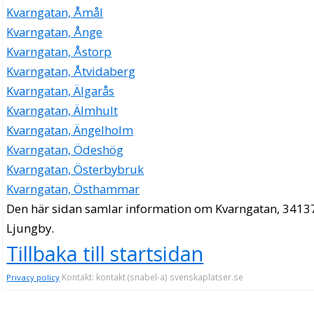
Kvarngatan, Åmål
Kvarngatan, Ånge
Kvarngatan, Åstorp
Kvarngatan, Åtvidaberg
Kvarngatan, Älgarås
Kvarngatan, Älmhult
Kvarngatan, Ängelholm
Kvarngatan, Ödeshög
Kvarngatan, Österbybruk
Kvarngatan, Östhammar
Den här sidan samlar information om Kvarngatan, 3413
Ljungby.
Tillbaka till startsidan
Kontakt: kontakt (snabel-a) svenskaplatser.se
Privacy policy