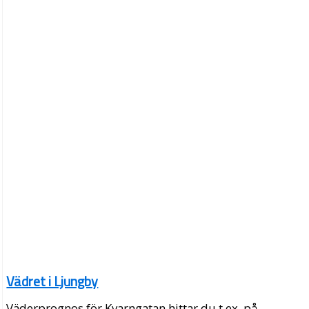
Vädret i Ljungby
Väderprognos för Kvarngatan hittar du t.ex. på