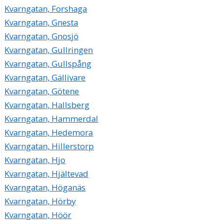
Kvarngatan, Forshaga
Kvarngatan, Gnesta
Kvarngatan, Gnosjö
Kvarngatan, Gullringen
Kvarngatan, Gullspång
Kvarngatan, Gällivare
Kvarngatan, Götene
Kvarngatan, Hallsberg
Kvarngatan, Hammerdal
Kvarngatan, Hedemora
Kvarngatan, Hillerstorp
Kvarngatan, Hjo
Kvarngatan, Hjältevad
Kvarngatan, Höganäs
Kvarngatan, Hörby
Kvarngatan, Höör