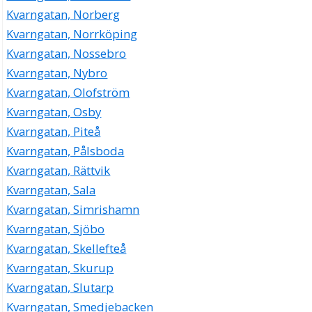
Kvarngatan, Norberg
Kvarngatan, Norrköping
Kvarngatan, Nossebro
Kvarngatan, Nybro
Kvarngatan, Olofström
Kvarngatan, Osby
Kvarngatan, Piteå
Kvarngatan, Pålsboda
Kvarngatan, Rättvik
Kvarngatan, Sala
Kvarngatan, Simrishamn
Kvarngatan, Sjöbo
Kvarngatan, Skellefteå
Kvarngatan, Skurup
Kvarngatan, Slutarp
Kvarngatan, Smedjebacken