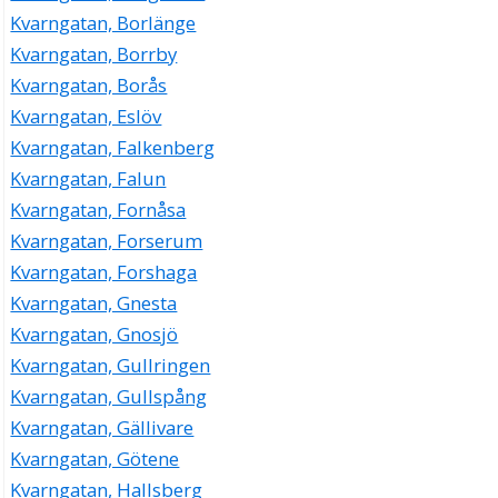
Kvarngatan, Borlänge
Kvarngatan, Borrby
Kvarngatan, Borås
Kvarngatan, Eslöv
Kvarngatan, Falkenberg
Kvarngatan, Falun
Kvarngatan, Fornåsa
Kvarngatan, Forserum
Kvarngatan, Forshaga
Kvarngatan, Gnesta
Kvarngatan, Gnosjö
Kvarngatan, Gullringen
Kvarngatan, Gullspång
Kvarngatan, Gällivare
Kvarngatan, Götene
Kvarngatan, Hallsberg