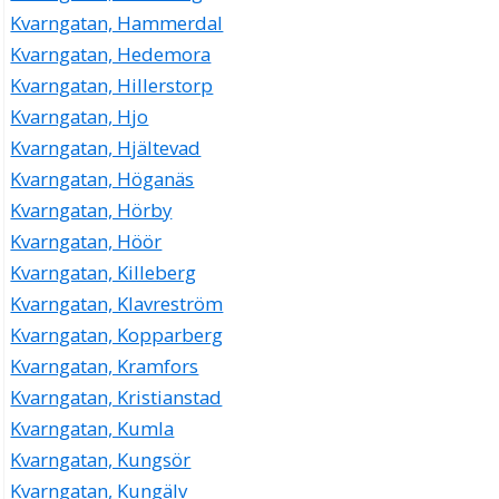
Kvarngatan, Hammerdal
Kvarngatan, Hedemora
Kvarngatan, Hillerstorp
Kvarngatan, Hjo
Kvarngatan, Hjältevad
Kvarngatan, Höganäs
Kvarngatan, Hörby
Kvarngatan, Höör
Kvarngatan, Killeberg
Kvarngatan, Klavreström
Kvarngatan, Kopparberg
Kvarngatan, Kramfors
Kvarngatan, Kristianstad
Kvarngatan, Kumla
Kvarngatan, Kungsör
Kvarngatan, Kungälv