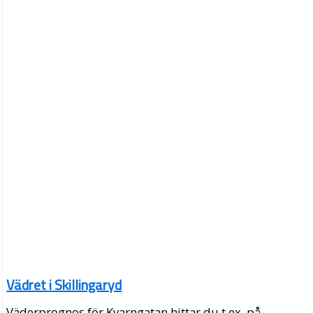
Vädret i Skillingaryd
Väderprognos för Kvarngatan hittar du t.ex. på