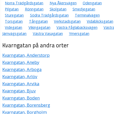
Norra Trädgårdsgatan
Nya Åkersvägen
Odengatan
Pilgatan
Rönngatan
Skolgatan
Smedjegatan
Sturegatan
Södra Trädgårdsgatan
Terminalvägen
Torsgatan
Tånggatan
Verkstadsgatan
Vidablicksgatan
Videgatan
Vikingagatan
Västra Fåglabäcksvägen
Västr
Järnvägsgatan
Västra Vasagatan
Ymersgatan
Kvarngatan på andra orter
Kvarngatan, Anderstorp
Kvarngatan, Aneby
Kvarngatan, Arboga
Kvarngatan, Arlöv
Kvarngatan, Arvika
Kvarngatan, Bjuv
Kvarngatan, Boden
Kvarngatan, Borensberg
Kvarngatan, Borgholm