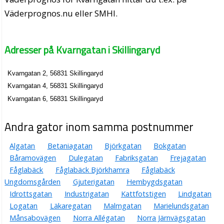
Väderprognos.nu eller SMHI.
Adresser på Kvarngatan i Skillingaryd
Kvarngatan 2, 56831 Skillingaryd
Kvarngatan 4, 56831 Skillingaryd
Kvarngatan 6, 56831 Skillingaryd
Andra gator inom samma postnummer
Algatan
Betaniagatan
Björkgatan
Bokgatan
Båramovägen
Dulegatan
Fabriksgatan
Frejagatan
Fåglabäck
Fåglabäck Björkhamra
Fåglabäck
Ungdomsgården
Gjuterigatan
Hembygdsgatan
Idrottsgatan
Industrigatan
Kattfotstigen
Lindgatan
Logatan
Läkaregatan
Malmgatan
Marielundsgatan
Månsabovägen
Norra Allégatan
Norra Järnvägsgatan