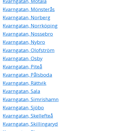
Kvarngatan, Motala
Kvarngatan, Mönsterås
Kvarngatan, Norberg
Kvarngatan, Norrköping
Kvarngatan, Nossebro
Kvarngatan, Nybro
Kvarngatan, Olofström
Kvarngatan, Osby
Kvarngatan, Piteå
Kvarngatan, Pålsboda
Kvarngatan, Rättvik
Kvarngatan, Sala
Kvarngatan, Simrishamn
Kvarngatan, Sjöbo
Kvarngatan, Skellefteå
Kvarngatan, Skillingaryd