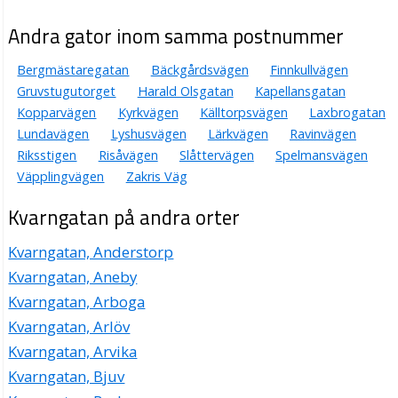
Andra gator inom samma postnummer
Bergmästaregatan
Bäckgårdsvägen
Finnkullvägen
Gruvstugutorget
Harald Olsgatan
Kapellansgatan
Kopparvägen
Kyrkvägen
Källtorpsvägen
Laxbrogatan
Lundavägen
Lyshusvägen
Lärkvägen
Ravinvägen
Riksstigen
Risåvägen
Slåttervägen
Spelmansvägen
Väpplingvägen
Zakris Väg
Kvarngatan på andra orter
Kvarngatan, Anderstorp
Kvarngatan, Aneby
Kvarngatan, Arboga
Kvarngatan, Arlöv
Kvarngatan, Arvika
Kvarngatan, Bjuv