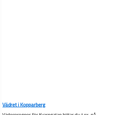
Vädret i Kopparberg
Väderprognos för Kvarngatan hittar du t.ex. på