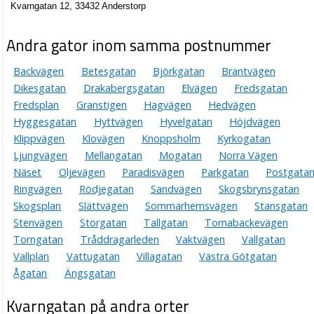
Kvarngatan 12, 33432 Anderstorp
Andra gator inom samma postnummer
Backvägen
Betesgatan
Björkgatan
Brantvägen
Dikesgatan
Drakabergsgatan
Elvägen
Fredsgatan
Fredsplan
Granstigen
Hagvägen
Hedvägen
Hyggesgatan
Hyttvägen
Hyvelgatan
Höjdvägen
Klippvägen
Klovägen
Knoppsholm
Kyrkogatan
Ljungvägen
Mellangatan
Mogatan
Norra Vägen
Näset
Oljevägen
Paradisvägen
Parkgatan
Postgata
Ringvägen
Rödjegatan
Sandvägen
Skogsbrynsgatan
Skogsplan
Slättvägen
Sommarhemsvägen
Stansgatan
Stenvägen
Storgatan
Tallgatan
Tornabackevägen
Torngatan
Tråddragarleden
Vaktvägen
Vallgatan
Vallplan
Vattugatan
Villagatan
Västra Götgatan
Ågatan
Ängsgatan
Kvarngatan på andra orter