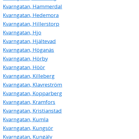
Kvarngatan, Hammerdal
Kvarngatan, Hedemora
Kvarngatan, Hillerstorp
Kvarngatan, Hjo
Kvarngatan, Hjältevad
Kvarngatan, Höganäs
Kvarngatan, Hörby
Kvarngatan, Höör
Kvarngatan, Killeberg
Kvarngatan, Klavreström
Kvarngatan, Kopparberg
Kvarngatan, Kramfors
Kvarngatan, Kristianstad
Kvarngatan, Kumla
Kvarngatan, Kungsör
Kvarngatan, Kungälv