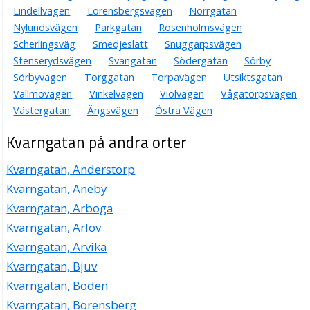
Lindellvägen
Lorensbergsvägen
Norrgatan
Nylundsvägen
Parkgatan
Rosenholmsvägen
Scherlingsväg
Smedjeslätt
Snuggarpsvägen
Stenserydsvägen
Svangatan
Södergatan
Sörby
Sörbyvägen
Torggatan
Torpavägen
Utsiktsgatan
Vallmovägen
Vinkelvägen
Violvägen
Vågatorpsvägen
Västergatan
Ängsvägen
Östra Vägen
Kvarngatan på andra orter
Kvarngatan, Anderstorp
Kvarngatan, Aneby
Kvarngatan, Arboga
Kvarngatan, Arlöv
Kvarngatan, Arvika
Kvarngatan, Bjuv
Kvarngatan, Boden
Kvarngatan, Borensberg