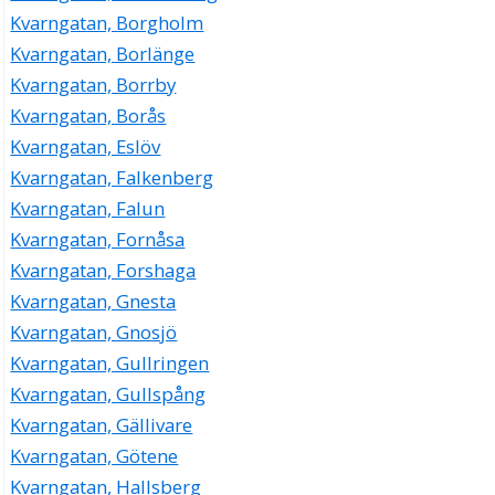
Kvarngatan, Borgholm
Kvarngatan, Borlänge
Kvarngatan, Borrby
Kvarngatan, Borås
Kvarngatan, Eslöv
Kvarngatan, Falkenberg
Kvarngatan, Falun
Kvarngatan, Fornåsa
Kvarngatan, Forshaga
Kvarngatan, Gnesta
Kvarngatan, Gnosjö
Kvarngatan, Gullringen
Kvarngatan, Gullspång
Kvarngatan, Gällivare
Kvarngatan, Götene
Kvarngatan, Hallsberg