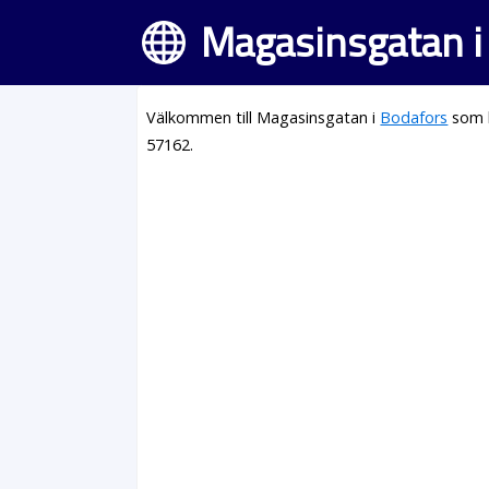
Magasinsgatan i
Välkommen till Magasinsgatan i
Bodafors
som l
57162.