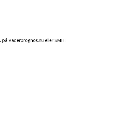
. på Väderprognos.nu eller SMHI.