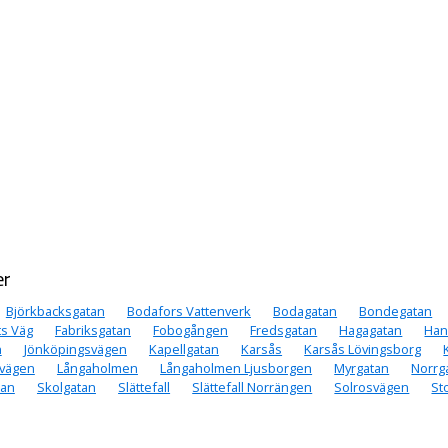
er
Björkbacksgatan
Bodafors Vattenverk
Bodagatan
Bondegatan
ts Väg
Fabriksgatan
Fobogången
Fredsgatan
Hagagatan
Han
n
Jönköpingsvägen
Kapellgatan
Karsås
Karsås Lövingsborg
tvägen
Långaholmen
Långaholmen Ljusborgen
Myrgatan
Norrg
tan
Skolgatan
Slättefall
Slättefall Norrängen
Solrosvägen
St