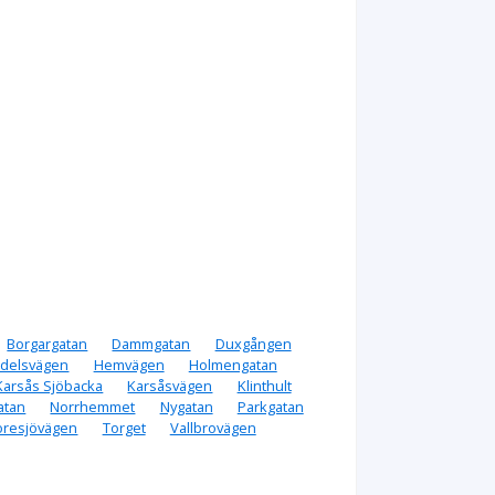
Borgargatan
Dammgatan
Duxgången
delsvägen
Hemvägen
Holmengatan
Karsås Sjöbacka
Karsåsvägen
Klinthult
atan
Norrhemmet
Nygatan
Parkgatan
oresjövägen
Torget
Vallbrovägen