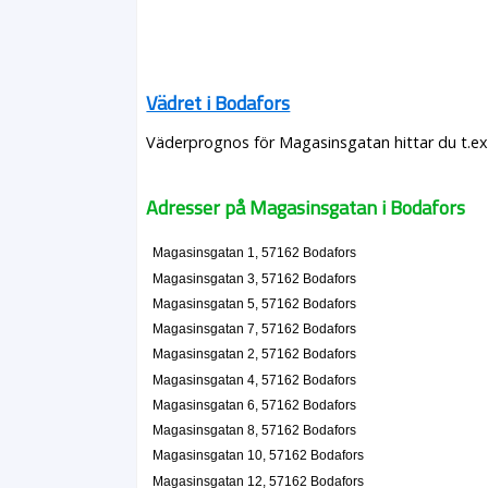
Vädret i Bodafors
Väderprognos för Magasinsgatan hittar du t.ex
Adresser på Magasinsgatan i Bodafors
Magasinsgatan 1, 57162 Bodafors
Magasinsgatan 3, 57162 Bodafors
Magasinsgatan 5, 57162 Bodafors
Magasinsgatan 7, 57162 Bodafors
Magasinsgatan 2, 57162 Bodafors
Magasinsgatan 4, 57162 Bodafors
Magasinsgatan 6, 57162 Bodafors
Magasinsgatan 8, 57162 Bodafors
Magasinsgatan 10, 57162 Bodafors
Magasinsgatan 12, 57162 Bodafors