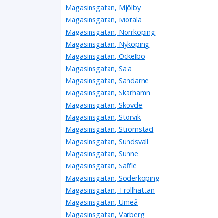
Magasinsgatan, Mjölby
Magasinsgatan, Motala
Magasinsgatan, Norrköping
Magasinsgatan, Nyköping
Magasinsgatan, Ockelbo
Magasinsgatan, Sala
Magasinsgatan, Sandarne
Magasinsgatan, Skärhamn
Magasinsgatan, Skövde
Magasinsgatan, Storvik
Magasinsgatan, Strömstad
Magasinsgatan, Sundsvall
Magasinsgatan, Sunne
Magasinsgatan, Säffle
Magasinsgatan, Söderköping
Magasinsgatan, Trollhättan
Magasinsgatan, Umeå
Magasinsgatan, Varberg