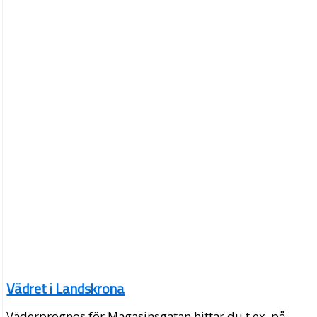
Vädret i Landskrona
Väderprognos för Magasinsgatan hittar du t.ex. på