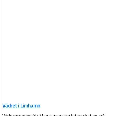
Vädret i Limhamn
Väderprognos för Magasinsgatan hittar du t.ex. på