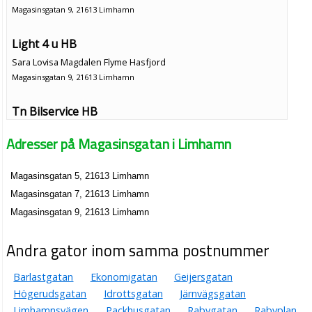
Magasinsgatan 9, 21613 Limhamn
Light 4 u HB
Sara Lovisa Magdalen Flyme Hasfjord
Magasinsgatan 9, 21613 Limhamn
Tn Bilservice HB
040-164292
Adresser på Magasinsgatan i Limhamn
Magasinsgatan 9, 21613 Limhamn
Öresund's internetförsäljning HB
Magasinsgatan 5, 21613 Limhamn
040-304032
Magasinsgatan 9, 21613 Limhamn
Magasinsgatan 7, 21613 Limhamn
A.S.T. Fiberkonst AB
Magasinsgatan 9, 21613 Limhamn
Per Torsten Fredrik Orre
Andra gator inom samma postnummer
040-160905
Magasinsgatan 9, 21613 Limhamn
Barlastgatan
Ekonomigatan
Geijersgatan
Autoelektra Stjärnservice i Limhamn AB
Högerudsgatan
Idrottsgatan
Järnvägsgatan
Bill Åke Jönsson
Limhamnsvägen
Packhusgatan
Rabygatan
Rabyplan
040-161928