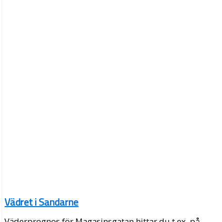
Vädret i Sandarne
Väderprognos för Magasinsgatan hittar du t.ex. på