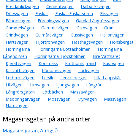
Breidablickvägen
Cementvägen
Dalbäcksvägen
Dillesvägen
Enskär
Enskär Enskärsoren
Flisvägen
Fäbodvägen
Föreningsvägen
Gamla Långrörsvägen
Gammelsågen
Gammelvägen
Glimvägen
Gran
Grindvägen
Gulmåravägen
Gussivägen
Hallonvägen
Hartsvägen
Hjortronvägen
Hästhagsvägen
Hönsberge
Hörningarna
Hörningarna Lottasholmen
Hörningarna
Långholmen
Hörningarna Tjockholmen
Inre Vattharet
Kjerattvägen
Korsmäss
Kruthornsgränd
Kustvägen
Källvattsvägen
Körsbärsvägen
Lackvägen
Lerbruksvägen
Lervik
Lerviksberget
Lilla Lappskär
Lillvägen
Limvägen
Ljungvägen
Långrör
Långrörsgatan
Lötbäcken
Massavägen
Medbringarvägen
Mossvägen
Myrvägen
Mässvägen
Natevägen
Magasinsgatan på andra orter
Magasinsgatan, Alingsås