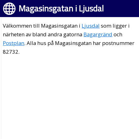
Magasinsgatan i Ljusdal
Välkommen till Magasinsgatan i
Ljusdal
som ligger i
närheten av bland andra gatorna
Bagargränd
och
Postplan
. Alla hus på Magasinsgatan har postnummer
82732.