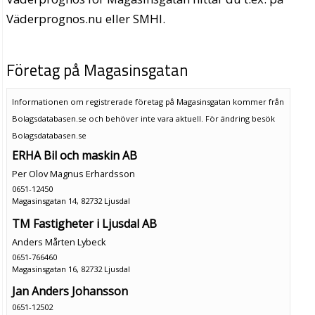
Väderprognos.nu eller SMHI.
Företag på Magasinsgatan
Informationen om registrerade företag på Magasinsgatan kommer från
Bolagsdatabasen.se och behöver inte vara aktuell. För ändring
besök
Bolagsdatabasen.se
ERHA Bil och maskin AB
Per Olov Magnus Erhardsson
0651-12450
Magasinsgatan 14, 82732 Ljusdal
TM Fastigheter i Ljusdal AB
Anders Mårten Lybeck
0651-766460
Magasinsgatan 16, 82732 Ljusdal
Jan Anders Johansson
0651-12502