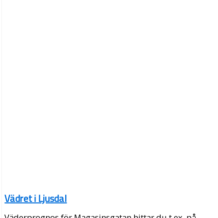
Vädret i Ljusdal
Väderprognos för Magasinsgatan hittar du t.ex. på