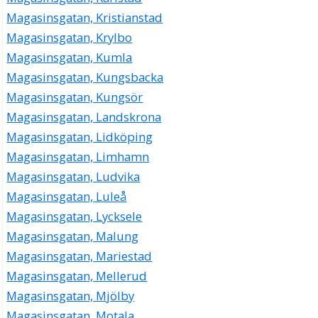
Magasinsgatan, Kristianstad
Magasinsgatan, Krylbo
Magasinsgatan, Kumla
Magasinsgatan, Kungsbacka
Magasinsgatan, Kungsör
Magasinsgatan, Landskrona
Magasinsgatan, Lidköping
Magasinsgatan, Limhamn
Magasinsgatan, Ludvika
Magasinsgatan, Luleå
Magasinsgatan, Lycksele
Magasinsgatan, Malung
Magasinsgatan, Mariestad
Magasinsgatan, Mellerud
Magasinsgatan, Mjölby
Magasinsgatan, Motala