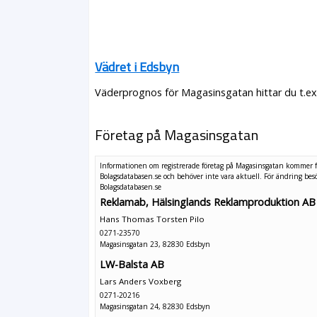
Vädret i Edsbyn
Väderprognos för Magasinsgatan hittar du t.ex
Företag på Magasinsgatan
Informationen om registrerade företag på Magasinsgatan kommer 
Bolagsdatabasen.se och behöver inte vara aktuell. För ändring
bes
Bolagsdatabasen.se
Reklamab, Hälsinglands Reklamproduktion AB
Hans Thomas Torsten Pilo
0271-23570
Magasinsgatan 23, 82830 Edsbyn
LW-Balsta AB
Lars Anders Voxberg
0271-20216
Magasinsgatan 24, 82830 Edsbyn