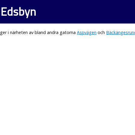
 Edsbyn
ger i närheten av bland andra gatorna
Aspvägen
och
Bäckängesrun