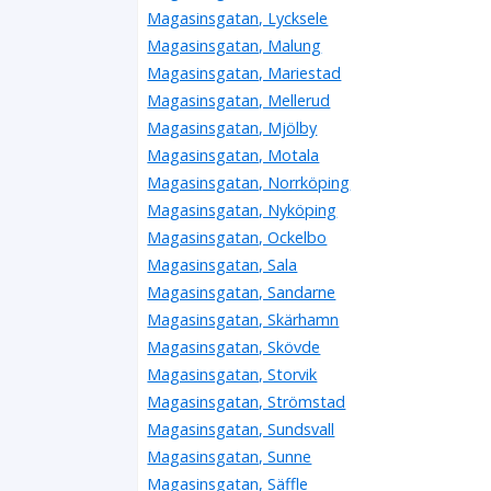
Magasinsgatan, Lycksele
Magasinsgatan, Malung
Magasinsgatan, Mariestad
Magasinsgatan, Mellerud
Magasinsgatan, Mjölby
Magasinsgatan, Motala
Magasinsgatan, Norrköping
Magasinsgatan, Nyköping
Magasinsgatan, Ockelbo
Magasinsgatan, Sala
Magasinsgatan, Sandarne
Magasinsgatan, Skärhamn
Magasinsgatan, Skövde
Magasinsgatan, Storvik
Magasinsgatan, Strömstad
Magasinsgatan, Sundsvall
Magasinsgatan, Sunne
Magasinsgatan, Säffle