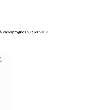
på Väderprognos.nu eller SMHI.
n
ök