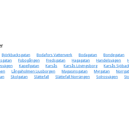
er
Björkbacksgatan
Bodafors Vattenverk
Bodagatan
Bondegatan
ksgatan
Fobogången
Fredsgatan
Hagagatan
Handelsvägen
gsvägen
Kapellgatan
Karsås
Karsås Lövingsborg
Karsås Sjöbac
men
Långaholmen Ljusborgen
Magasinsgatan
Myrgatan
Norrga
tan
Skolgatan
Slättefall
Slättefall Norrängen
Solrosvägen
St