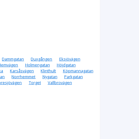
Dammgatan
Duxgången
Eksjövägen
Hemvägen
Holmengatan
Höjdgatan
ka
Karsåsvägen
Klinthult
Köpmannagatan
tan
Norrhemmet
Nygatan
Parkgatan
oresjövägen
Torget
Vallbrovägen