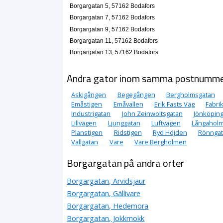
Borgargatan 5, 57162 Bodafors
Borgargatan 7, 57162 Bodafors
Borgargatan 9, 57162 Bodafors
Borgargatan 11, 57162 Bodafors
Borgargatan 13, 57162 Bodafors
Andra gator inom samma postnumm
Askigången
Begegången
Bergholmsgatan
Emåstigen
Emåvallen
Erik Fasts Väg
Fabri
Industrigatan
John Zeinwoltsgatan
Jönköpin
Lillvägen
Ljunggatan
Luftvägen
Långahol
Planstigen
Ridstigen
Ryd Höjden
Rönnga
Vallgatan
Vare
Vare Bergholmen
Borgargatan på andra orter
Borgargatan, Arvidsjaur
Borgargatan, Gällivare
Borgargatan, Hedemora
Borgargatan, Jokkmokk